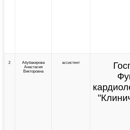
Все прав
Использование текстовых, а
возможно только с письмен
с
2
Абубакирова
ассистент
Гос
Анастасия
Викторовна
Фу
кардиол
"Клини