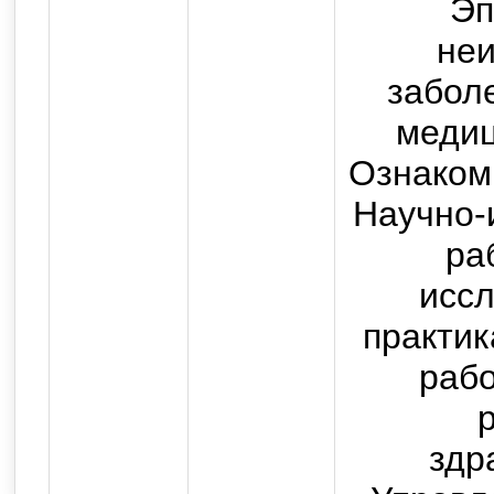
Эп
не
забол
медиц
Ознаком
Научно-
ра
исс
практи
раб
здр