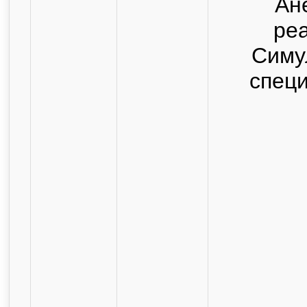
Ан
ре
Симу
спец