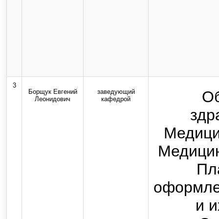
3
Борщук Евгений
заведующий
О
Леонидович
кафедрой
здр
Медици
Медицин
Пл
оформле
и и