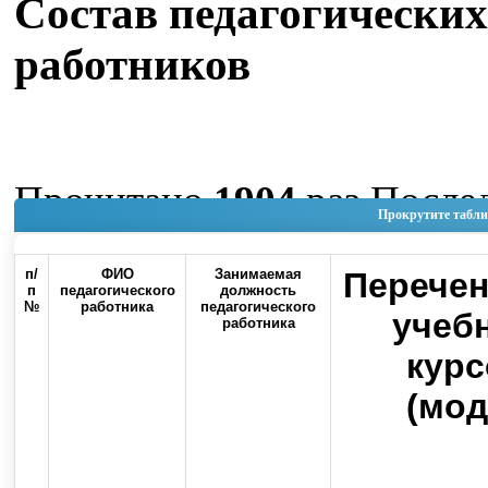
Состав педагогических
работников
Прочитано
1904
раз
После
Прокрутите табли
изменение Четверг, 04 Июн
п/
ФИО
Занимаемая
Перече
11:35
п
педагогического
должность
№
работника
педагогического
учеб
работника
Наверх
курс
(мод
Россия, 460000, г. Оренбург, ул.
Контакты
Советская, 6