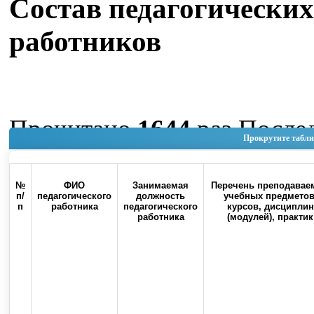
Состав педагогических
работников
Прочитано
1644
раз
После
Прокрутите табли
изменение Четверг, 04 Июн
11:14
№
ФИО
Занимаемая
Перечень преподавае
п/
педагогического
должность
учебных предметов
п
работника
педагогического
курсов, дисциплин
Наверх
работника
(модулей), практик
Россия, 460000, г. Оренбург, ул.
Контакты
Советская, 6