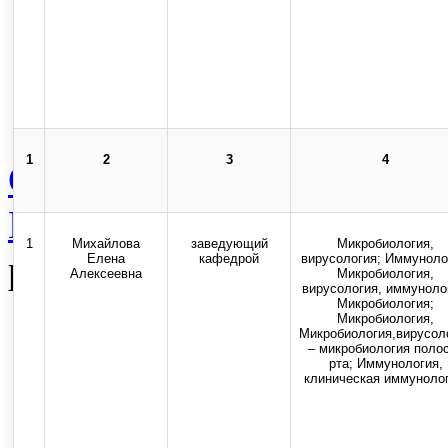
Карта сайта
Стоп-коррупция
1
2
3
4
Сведения об образователь
Вспомогательная категор
1
Михайлова
заведующий
Микробиология,
работников
Елена
кафедрой
вирусология; Иммуноло
Алексеевна
Микробиология,
вирусология, иммуноло
Микробиология;
Top
Микробиология,
Микробиология,вирусол
– микробиология поло
рта; Иммунология,
Skip to content
клиническая иммунолог
Copyright © 2013-2025 Оф