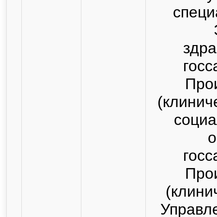
специ
здра
госс
Про
(клинич
социа
о
госс
Про
(клини
Управл