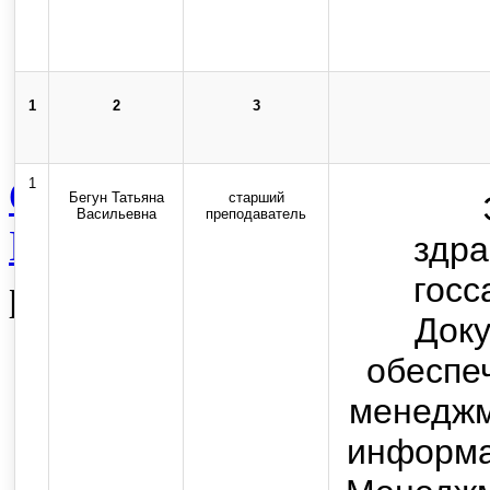
Карта сайта
Стоп-коррупция
1
2
3
Сведения об образователь
1
Бегун Татьяна
старший
Васильевна
преподаватель
Вспомогательная категор
здра
госс
работников
Док
Top
обеспе
менеджм
Skip to content
информа
Copyright © 2013-2025 Оф