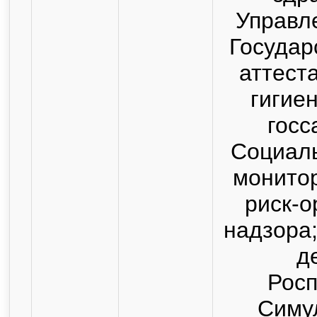
Управл
Государ
аттест
гигие
госс
Социаль
монитор
риск-о
надзора
д
Росп
Симу