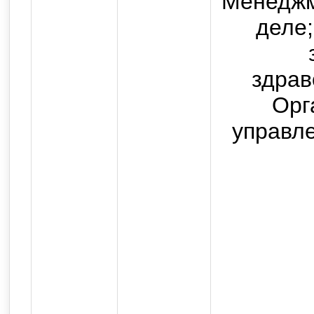
Менеджм
государственного бюджетног
деле
высшего образования "Ор
медицинский университет" 
здрав
Российско
Орг
Все прав
управле
Использование текстовых, а
возможно только с письмен
с