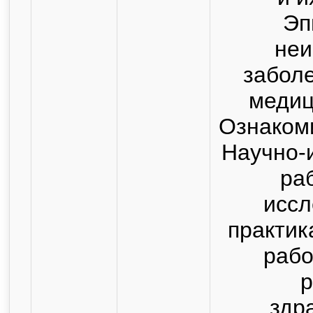
Эп
не
заболе
медиц
Ознакоми
Научно-
ра
иссл
практик
рабо
р
здр