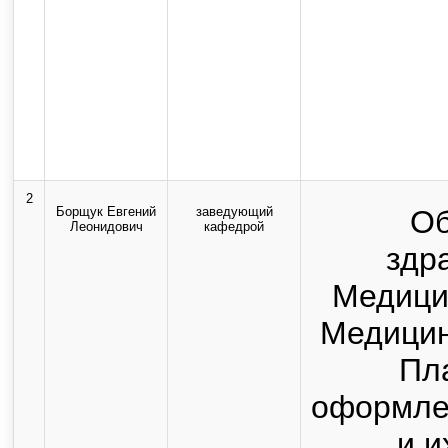
2
Борщук Евгений
заведующий
Об
Леонидович
кафедрой
здр
Медицин
Медицин
Пл
оформле
и и