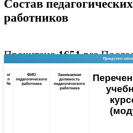
Состав педагогических
работников
Прочитано
1651
раз
После
Прокрутите табли
изменение Четверг, 04 Июн
п/
ФИО
Занимаемая
Перечен
11:19
п
педагогического
должность
№
работника
педагогического
учеб
работника
Наверх
курс
(мод
Россия, 460000, г. Оренбург, ул.
Контакты
Советская, 6