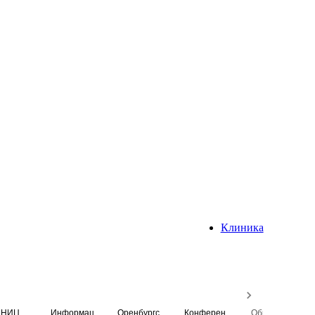
Клиника
НИЦ
Информационная система
Оренбургский медицинский вестник
Конференция
Образовательный центр истории Университета