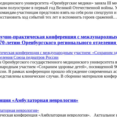
едицинского университета «Оренбургские медики» заняла III ме
ском полуострове в первый год Великой Отечественной войны.
командам-участницам предстояло взять на себя роли спецгрупп и
осстановить ход событий тех лет и вспомнить героев сражений.
аучно-практическая конференция с международным
70-летию Оренбургского регионального отделения
ты Оренбургского государственного медицинского университета 
народным участием «Сохраним здоровье детей», посвященной 9
сии. В рамках конференции прошло обсуждение современных ас
представлены клинические случаи. В сборнике материалов конф
нция «Амбулаторная неврология»
тическая конференция «Амбулаторная неврология». Актуальное 