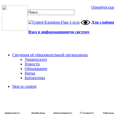
Оренбургски
Для слабов
Вход в информационную систему
Сведения об образовательной организации
Университет
Новости
Образование
Наука
Библиотека
Skip to content
Аккредитация специалистов
Кафедры
Абитуриенту
Студенту
Школьн