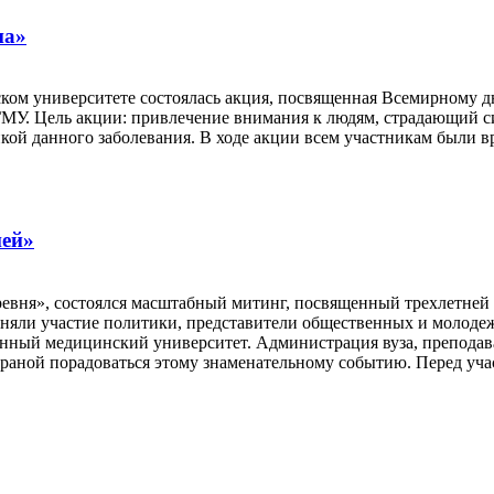
на»
ском университете состоялась акция, посвященная Всемирному 
МУ. Цель акции: привлечение внимания к людям, страдающий с
тикой данного заболевания. В ходе акции всем участникам был
ией»
еревня», состоялся масштабный митинг, посвященный трехлетне
иняли участие политики, представители общественных и молод
енный медицинский университет. Администрация вуза, преподав
страной порадоваться этому знаменательному событию. Перед у