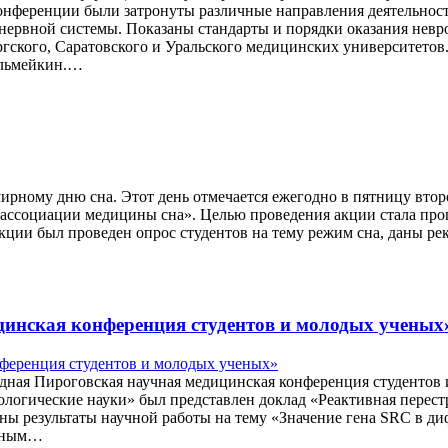
ференции были затронуты различные направления деятельност
 нервной системы. Показаны стандарты и порядки оказания не
гского, Саратовского и Уральского медицинских университетов
ельмейкин.…
ирному дню сна. Этот день отмечается ежегодно в пятницу втор
ассоциации медицины сна». Целью проведения акции стала проп
кции был проведен опрос студентов на тему режим сна, даны р
инская конференция студентов и молодых ученых
родная Пироговская научная медицинская конференция студентов
«Биологические науки» был представлен доклад «Реактивная пере
ны результаты научной работы на тему «Значение гена SRC в д
льным…