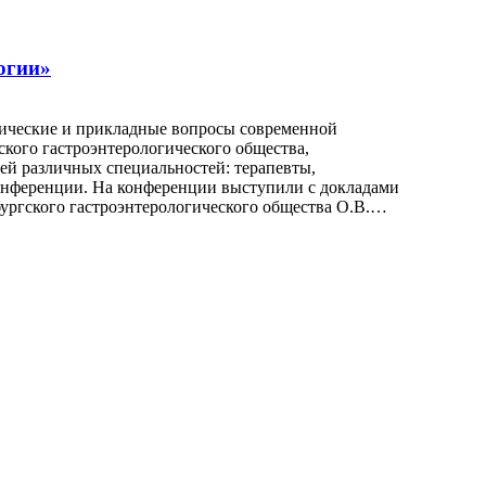
огии»
тические и прикладные вопросы современной
кого гастроэнтерологического общества,
ей различных специальностей: терапевты,
конференции. На конференции выступили с докладами
бургского гастроэнтерологического общества О.В.…