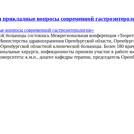
и прикладные вопросы современной гастроэнтерол
ской больницы состоялась Межрегиональная конференция «Теоре
Министерства здравоохранения Оренбургской области, Оренбургс
 Оренбургской областной клинической больницы. Более 180 врач
оминальные хирурги, инфекционисты приняли участие в работе 
верситета: к.м.н., доцент кафедры терапии, председатель Орен