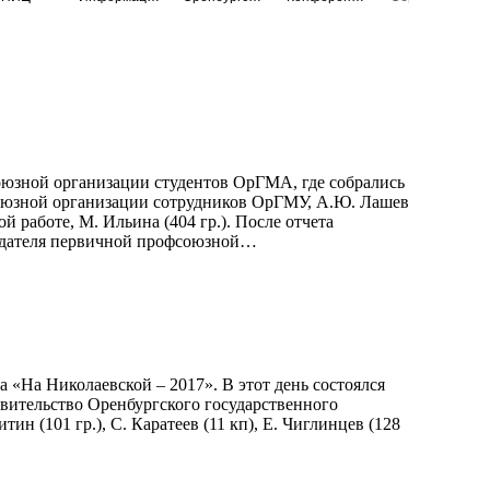
союзной организации студентов ОрГМА, где собрались
фсоюзной организации сотрудников ОрГМУ, А.Ю. Лашев
работе, М. Ильина (404 гр.). После отчета
седателя первичной профсоюзной…
 «На Николаевской – 2017». В этот день состоялся
вительство Оренбургского государственного
тин (101 гр.), С. Каратеев (11 кп), Е. Чиглинцев (128