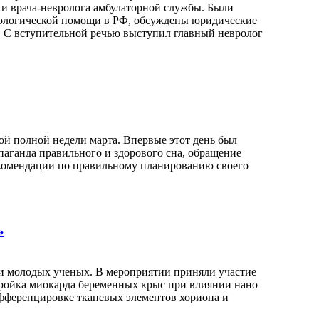
и врача-невролога амбулаторной службы. Были
врологической помощи в РФ, обсуждены юридические
. С вступительной речью выступил главный невролог
ой полной недели марта. Впервые этот день был
аганда правильного и здорового сна, обращение
екомендации по правильному планированию своего
»
 и молодых ученых. В мероприятии приняли участие
стройка миокарда беременных крыс при влиянии нано
ифференцировке тканевых элементов хориона и