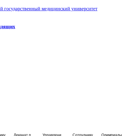
й государственный медицинский университет
идящих
ику
Деканат подготовки кадров высшей квалификации
Управление по НМО и региональному развитию здравоохранения
Сотруднику
Олимпиады