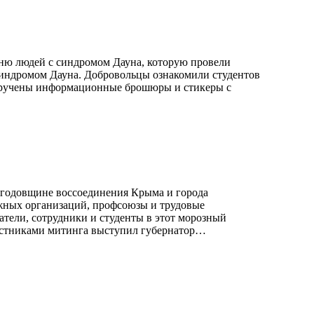
дню людей с синдромом Дауна, которую провели
индромом Дауна. Добровольцы ознакомили студентов
и вручены информационные брошюры и стикеры с
й годовщине воссоединения Крыма и города
ежных организаций, профсоюзы и трудовые
атели, сотрудники и студенты в этот морозный
частниками митинга выступил губернатор…