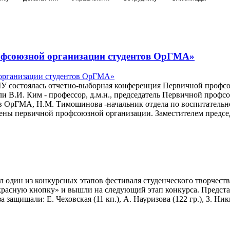
офсоюзной организации студентов ОрГМА»
рГМУ состоялась отчетно-выборная конференция Первичной проф
шли В.И. Ким - профессор, д.м.н., председатель Первичной про
 ОрГМА, Н.М. Тимошинова -начальник отдела по воспитательной 
лены первичной профсоюзной организации. Заместителем пред
один из конкурсных этапов фестиваля студенческого творчества
«красную кнопку» и вышли на следующий этап конкурса. Предста
защищали: Е. Чеховская (11 кп.), А. Науризова (122 гр.), З. Ники