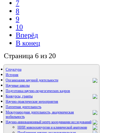
7
8
9
10
Вперёд
В конец
Страница 6 из 20
Структура
История
Организация научной деятельности
Научные школы
Подготовка научно-педагогических кадров
Конкурсы, гранты
Научно-практические мероприятия
Патентная деятельность
Международная деятельность, академическая
мобильность
Научно-инновационный центр координации исследований
НИИ микрохирургии и клинической анатомии
Проблемная научно-исследовательская