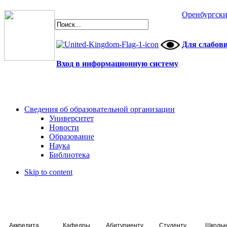
Оренбургски
Для слабов
Вход в информационную систему
Сведения об образовательной организации
Университет
Новости
Образование
Наука
Библиотека
Skip to content
Аккредитация специалистов
Кафедры
Абитуриенту
Студенту
Школьн