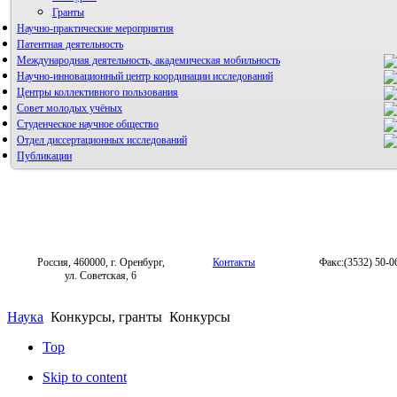
Гранты
Научно-практические мероприятия
Патентная деятельность
Международная деятельность, академическая мобильность
Научно-инновационный центр координации исследований
Центры коллективного пользования
НИИ микрохирургии и клинической анатомии
Совет молодых учёных
Студенческое научное общество
Отдел диссертационных исследований
Публикации
Россия, 460000, г. Оренбург,
Контакты
Факс:(3532) 50-0
ул. Советская, 6
Наука
Конкурсы, гранты
Конкурсы
Top
Skip to content