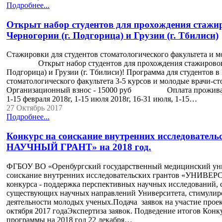
Подробнее...
Открыт набор студентов для прохождения стажи
Черногории (г. Подгорица) и Грузии (г. Тбилиси)
Стажировки для студентов стоматологического факультета и м
Открыт набор студентов для прохождения стажировок в 
Подгорица) и Грузии (г. Тбилиси)! Программа для студе
стоматологического факультета 3-5 курсов и молоды
Организационный взнос - 15000 руб Оплата прожива
1-15 февраля 2018г, 1-15 июля 2018г, 16-31 июля, 1-15…
27 Октябрь 2017
Подробнее...
Конкурс на соискание внутренних исследова
НАУЧНЫЙ ГРАНТ» на 2018 год.
ФГБОУ ВО «Оренбургский государственный медицинский унив
соискание внутренних исследовательских грантов «УНИВ
конкурса - поддержка перспективных научных исследований, 
существующих научных направлений Университета, стимулир
деятельности молодых ученых.Подача заявок на участие проек
октября 2017 годаЭкспертиза заявок. Подведение итогов Конк
программы на 2018 год 22 декабря…