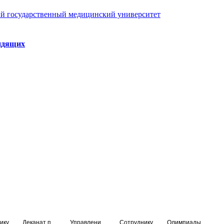
й государственный медицинский университет
идящих
ику
Деканат подготовки кадров высшей квалификации
Управление по НМО и региональному развитию здравоохранения
Сотруднику
Олимпиады