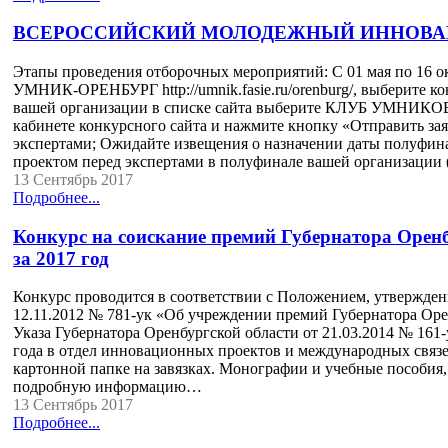
ВСЕРОССИЙСКИЙ МОЛОДЕЖНЫЙ ИННОВАЦ
Этапы проведения отборочных мероприятий: С 01 мая по 16 ок
УМНИК-ОРЕНБУРГ http://umnik.fasie.ru/orenburg/, выберите к
вашей организации в списке сайта выберите КЛУБ УМНИКОВ)
кабинете конкурсного сайта и нажмите кнопку «Отправить за
экспертами; Ожидайте извещения о назначении даты полуфина
проектом перед экспертами в полуфинале вашей организаци
13 Сентябрь 2017
Подробнее...
Конкурс на соискание премий Губернатора Оренб
за 2017 год
Конкурс проводится в соответствии с Положением, утвержден
12.11.2012 № 781-ук «Об учреждении премий Губернатора Орен
Указа Губернатора Оренбургской области от 21.03.2014 № 161-
года в отдел инновационных проектов и международных связей 
картонной папке на завязках. Монографии и учебные пособия, 
подробную информацию…
13 Сентябрь 2017
Подробнее...