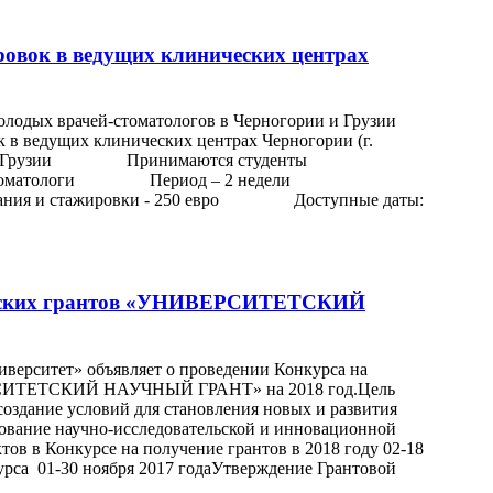
ровок в ведущих клинических центрах
олодых врачей-стоматологов в Черногории и Грузии
ведущих клинических центрах Черногории (г.
нтов в Грузии Принимаются студенты
е врачи-стоматологи Период – 2 недели
ния и стажировки - 250 евро Доступные даты:
тельских грантов «УНИВЕРСИТЕТСКИЙ
ерситет» объявляет о проведении Конкурса на
ЕРСИТЕТСКИЙ НАУЧНЫЙ ГРАНТ» на 2018 год.Цель
создание условий для становления новых и развития
ование научно-исследовательской и инновационной
тов в Конкурсе на получение грантов в 2018 году 02-18
урса 01-30 ноября 2017 годаУтверждение Грантовой