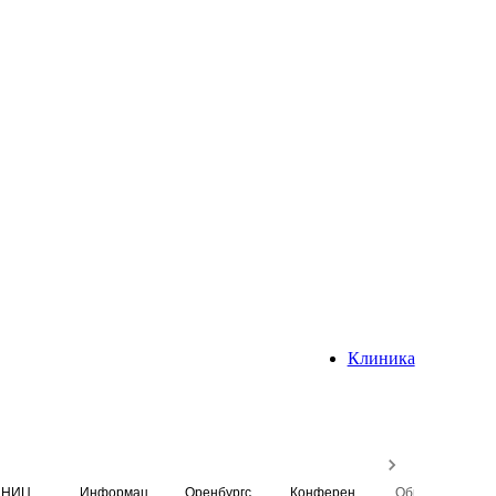
Клиника
НИЦ
Информационная система
Оренбургский медицинский вестник
Конференция
Образовательный центр истории Университета