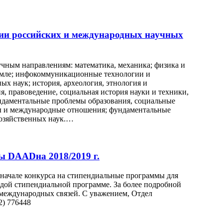
ции российских и международных научных
чным направлениям: математика, механика; физика и
 Земле; инфокоммуникационные технологии и
 наук; история, археология, этнология и
я, правоведение, социальная история науки и техники,
ундаментальные проблемы образования, социальные
мы и международные отношения; фундаментальные
хозяйственных наук.…
ы DAADна 2018/2019 г.
начале конкурса на стипендиальные программы для
ждой стипендиальной программе. За более подробной
международных связей. С уважением, Отдел
2) 776448