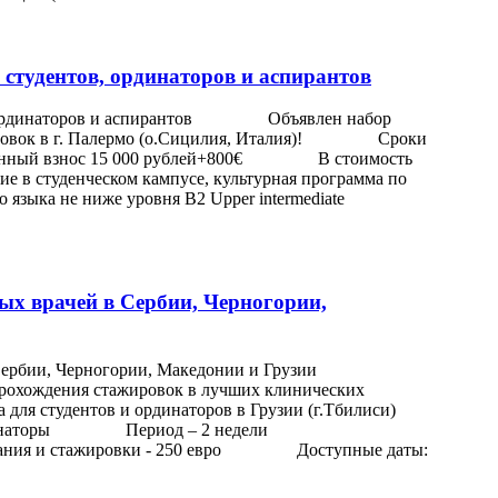
студентов, ординаторов и аспирантов
ов, ординаторов и аспирантов Объявлен набор
ажировок в г. Палермо (о.Сицилия, Италия)! Сроки
ионный взнос 15 000 рублей+800€ В стоимость
ние в студенческом кампусе, культурная программа по
ыка не ниже уровня B2 Upper intermediate
ых врачей в Сербии, Черногории,
ей в Сербии, Черногории, Македонии и Грузии
прохождения стажировок в лучших клинических
для студентов и ординаторов в Грузии (г.Тбилиси)
и ординаторы Период – 2 недели
ния и стажировки - 250 евро Доступные даты: