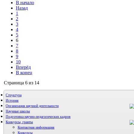
В начало
Назад
1
2
3
4
5
6
7
8
9
10
Вперёд
В конец
Страница 6 из 14
Структура
История
Организация научной деятельности
Научные школы
Подготовка научно-педагогических кадров
Конкурсы, гранты
Контактная информация
Конкурсы