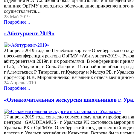
отделения Н.А. Саликовой была организована и проведена экс
клинике ОрГМУ проводится обслуживание прикрепленного насе
осуществляется…
28 Май 2019
Подробнее...
«Абитуриент-2019»
21 апреля 2019 года во ΙΙ учебном корпусе Оренбургского гос
пресс-конференция ректора ОрГМУ «Абитуриент-2019». Руков
абитуриентами 2019г. и их родителями. В конференции приняли
г.Гай, г.Абдулино, г. Соль-Илецк из 11-ти районов области; и
г.Альметьевск Р Татарстан, гг.Кумертау и Мелеуз РБ, г.Ураль
профессор И.В. Мирошниченко; начальник отдела медицинск
24 Апрель 2019
Подробнее...
«Ознакомительная экскурсия школьников г. Ура
17 апреля 2019 года согласно совместному плану профориен
центром «GAUDEAMUS» г. Уральска РК состоялось мероприят
Уральска РК с ОрГМУ». Оренбургский государственный меди
классов г. Уральск республики Казахстан. Встреча была насы