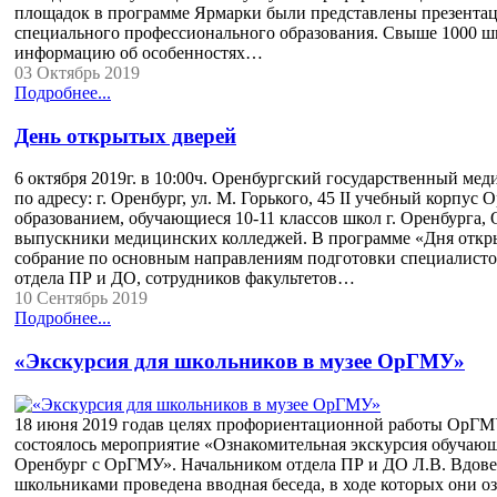
площадок в программе Ярмарки были представлены презентац
специального профессионального образования. Свыше 1000 шк
информацию об особенностях…
03 Октябрь 2019
Подробнее...
День открытых дверей
6 октября 2019г. в 10:00ч. Оренбургский государственный м
по адресу: г. Оренбург, ул. М. Горького, 45 ΙΙ учебный корп
образованием, обучающиеся 10-11 классов школ г. Оренбурга, 
выпускники медицинских колледжей. В программе «Дня откры
собрание по основным направлениям подготовки специалисто
отдела ПР и ДО, сотрудников факультетов…
10 Сентябрь 2019
Подробнее...
«Экскурсия для школьников в музее ОрГМУ»
18 июня 2019 годав целях профориентационной работы ОрГМУ
состоялось мероприятие «Ознакомительная экскурсия обучающ
Оренбург с ОрГМУ». Начальником отдела ПР и ДО Л.В. Вдовен
школьниками проведена вводная беседа, в ходе которых они оз