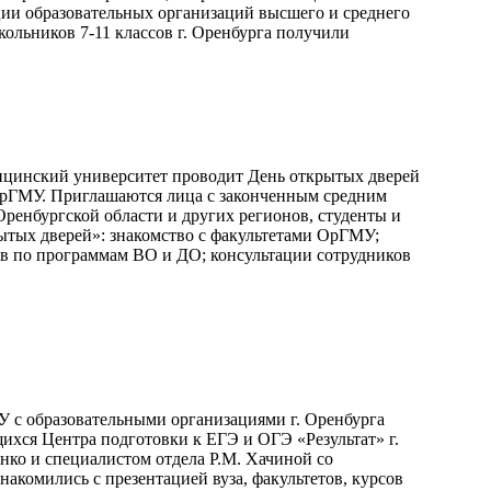
ии образовательных организаций высшего и среднего
ольников 7-11 классов г. Оренбурга получили
едицинский университет проводит День открытых дверей
ус ОрГМУ. Приглашаются лица с законченным средним
Оренбургской области и других регионов, студенты и
тых дверей»: знакомство с факультетами ОрГМУ;
в по программам ВО и ДО; консультации сотрудников
 с образовательными организациями г. Оренбурга
ихся Центра подготовки к ЕГЭ и ОГЭ «Результат» г.
ко и специалистом отдела Р.М. Хачиной со
накомились с презентацией вуза, факультетов, курсов