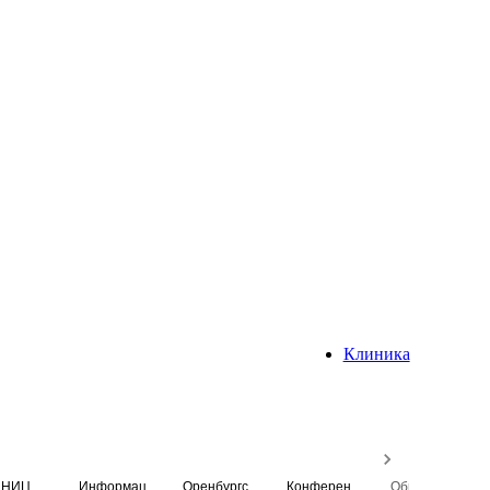
Клиника
НИЦ
Информационная система
Оренбургский медицинский вестник
Конференция
Образовательный центр истории Университета