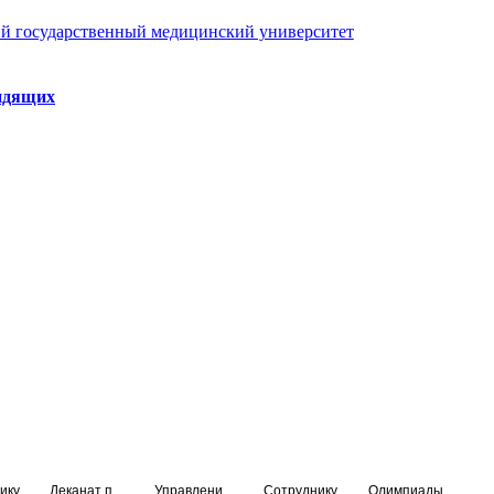
й государственный медицинский университет
идящих
ику
Деканат подготовки кадров высшей квалификации
Управление по НМО и региональному развитию здравоохранения
Сотруднику
Олимпиады