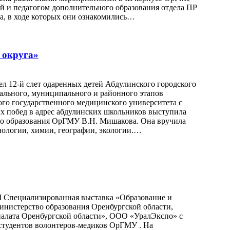
ой и педагогом дополнительного образования отдела ПР
а, в ходе которых они ознакомились…
 округа»
ел 12-й слет одаренных детей Абдулинского городского
нального, муниципального и районного этапов
го государственного медицинского университета с
х побед в адрес абдулинских школьников выступила
го образования ОрГМУ В.Н. Мишакова. Она вручила
ологии, химии, географии, экологии.…
II Специализированная выставка «Образование и
инистерство образования Оренбургской области,
алата Оренбургской области», ООО «УралЭкспо» с
 студентов волонтеров-медиков ОрГМУ . На