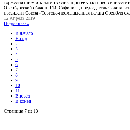
торжественном открытии экспозиции ее участников и посетит
Оренбургской области Г.И. Сафонова, председатель Совета ре
президент Союза «Торгово-промышленная палата Оренбургс
12 Апрель 2019
Подробнее...
В начало
Назад
2
3
4
5
6
7
8
9
10
11
Вперёд
В конец
Страница 7 из 13