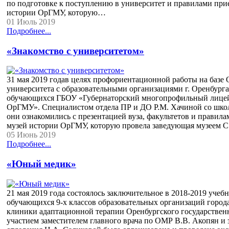
по подготовке к поступлению в университет и правилами прие
истории ОрГМУ, которую…
01 Июль 2019
Подробнее...
«Знакомство с университетом»
31 мая 2019 годав целях профориентационной работы на базе
университета с образовательными организациями г. Оренбург
обучающихся ГБОУ «Губернаторский многопрофильный лицей-
ОрГМУ». Специалистом отдела ПР и ДО Р.М. Хачиной со школь
они ознакомились с презентацией вуза, факультетов и правила
музей истории ОрГМУ, которую провела заведующая музеем С
05 Июнь 2019
Подробнее...
«Юный медик»
21 мая 2019 года состоялось заключительное в 2018-2019 уче
обучающихся 9-х классов образовательных организаций город
клиники адаптационной терапии Оренбургского государственн
участием заместителем главного врача по ОМР В.В. Акопян и