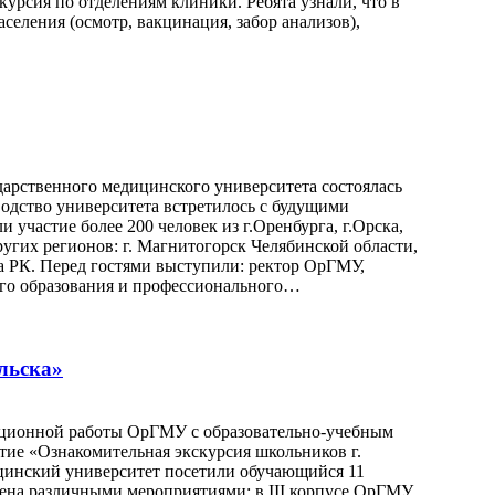
курсия по отделениям клиники. Ребята узнали, что в
ления (осмотр, вакцинация, забор анализов),
ударственного медицинского университета состоялась
одство университета встретилось с будущими
 участие более 200 человек из г.Оренбурга, г.Орска,
 других регионов: г. Магнитогорск Челябинской области,
ска РК. Перед гостями выступили: ректор ОрГМУ,
ого образования и профессионального…
льска»
тационной работы ОрГМУ с образовательно-учебным
ие «Ознакомительная экскурсия школьников г.
цинский университет посетили обучающийся 11
щена различными мероприятиями: в III корпусе ОрГМУ