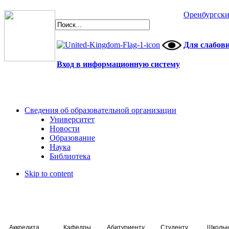
Оренбургски
Для слабов
Вход в информационную систему
Сведения об образовательной организации
Университет
Новости
Образование
Наука
Библиотека
Skip to content
Аккредитация специалистов
Кафедры
Абитуриенту
Студенту
Школьн