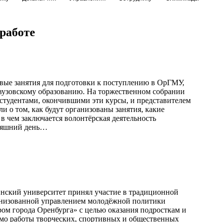
работе
рвые занятия для подготовки к поступлению в ОрГМУ,
вузовскому образованию. На торжественном собрании
 студентами, окончившими эти курсы, и представителем
и о том, как будут организованы занятия, какие
в чем заключается волонтёрская деятельность
дняшний день…
инский университет принял участие в традиционной
ганизованной управлением молодёжной политики
м города Оренбурга» с целью оказания подросткам и
мо работы творческих, спортивных и общественных