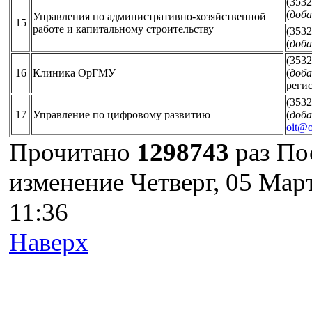
(3532
(
доба
Управления по административно-хозяйственной
15
работе и капитальному строительству
(3532
(
доба
(3532
16
Клиника ОрГМУ
(
доба
реги
(3532
17
Управление по цифровому развитию
(
доба
oit@o
Прочитано
1298743
раз
По
изменение Четверг, 05 Мар
11:36
Наверх