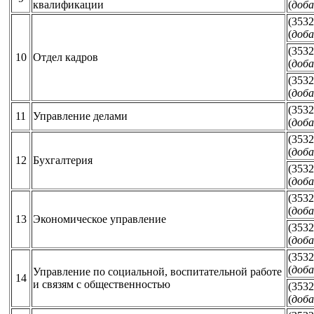
квалификации
(
доба
(3532
(
доба
(3532
10
Отдел кадров
(
доба
(3532
(
доба
(3532
11
Управление делами
(
доба
(3532
(
доба
12
Бухгалтерия
(3532
(
доба
(3532
(
доба
13
Экономическое управление
(3532
(
доба
(3532
(
доба
Управление по социальной, воспитательной работе
14
и связям с общественностью
(3532
(
доба