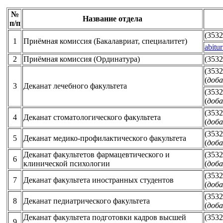
№
Название отдела
п/п
(3532
1
Приёмная комиссия (Бакалавриат, специалитет)
abitu
2
Приёмная комиссия (Ординатура)
(3532
(3532
(
доба
3
Деканат лечебного факультета
(3532
(
доба
(3532
4
Деканат стоматологического факультета
(
доба
(3532
5
Деканат медико-профилактического факультета
(
доба
Деканат факультетов фармацевтического и
(3532
6
клинической психологии
(
доба
(3532
7
Деканат факультета иностранных студентов
(
доба
(3532
8
Деканат педиатрического факультета
(
доба
Деканат факультета подготовки кадров высшей
(3532
9