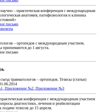
ое письмо
 научно – практическая конференция с международным
ологическая анатомия, патофизиология и клиника
остояний»
ое письмо
квизиты
атологов – ортопедов с международным участием.
ы принимаются до 1 августа.
ое письмо
рь
ъезд травматологов – ортопедов. Тезисы (статьи)
01.06.2014
№1,
Приложение №2,
Приложение №3
 практическая конференция с международным участием
опросы диагностики, лечения и реабилитации
 подачи тезисов до 15 апреля.