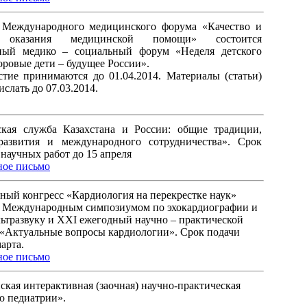
Международного медицинского форума «Качество и
ть оказания медицинской помощи» состоится
ный медико – социальный форум «Неделя детского
оровые дети – будущее России».
стие принимаются до 01.04.2014. Материалы (статьи)
слать до 07.03.2014.
ская служба Казахстана и России: общие традиции,
развития и международного сотрудничества». Срок
научных работ до 15 апреля
ое письмо
ый конгресс «Кардиология на перекрестке наук»
X Международным симпозиумом по эхокардиографии и
льтразвуку и XXI ежегодный научно – практической
«Актуальные вопросы кардиологии». Срок подачи
марта.
ое письмо
ская интерактивная (заочная) научно-практическая
о педиатрии».