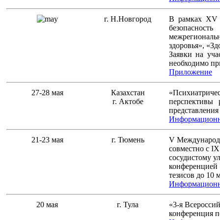
г. Н.Новгород
В рамках XV 
безопаснос
межрегиональ
здоровья», «Зд
Заявки на уча
необходимо при
Приложение
27-28 мая
Казахстан
«Психиатриче
г. Актобе
перспективы 
представления 
Информационн
21-23 мая
г. Тюмень
V Международн
совместно с I
сосудистому у
конференцией 
тезисов до 10 
Информационн
20 мая
г. Тула
«3-я Всероссий
конференция п