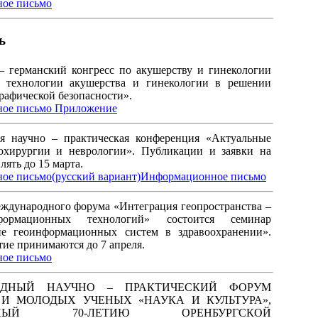
ое письмо
ь
– германский конгресс по акушерству и гинекологии
 технологии акушерства и гинекологии в решении
рафической безопасности».
ое письмо
Приложение
я научно – практическая конференция «Актуальные
охирургии и неврологии». Публикации и заявки на
лять до 15 марта.
е письмо(русский вариант)
Информационное письмо
еждународного форума «Интеграция геопространства –
ормационных технологий» состоится семинар
ие геоинформационных систем в здравоохранении».
тие принимаются до 7 апреля.
ое письмо
ОДНЫЙ НАУЧНО – ПРАКТИЧЕСКИЙ ФОРУМ
 И МОЛОДЫХ УЧЕНЫХ «НАУКА И КУЛЬТУРА»,
ННЫЙ 70-ЛЕТИЮ ОРЕНБУРГСКОЙ