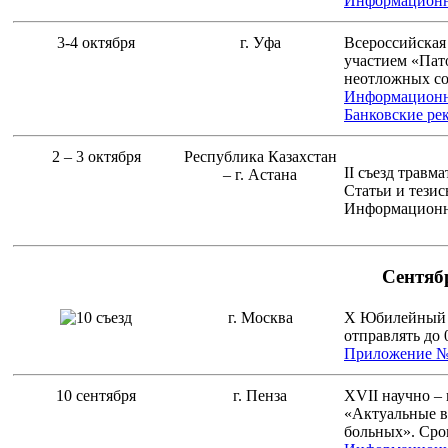
Информационн
3-4 октября
г. Уфа
Всероссийская
участием «Пат
неотложных с
Информационн
Банковские ре
2 – 3 октября
Республика Казахстан
II съезд травм
– г. Астана
Статьи и тезис
Информационн
Сентяб
г. Москва
X Юбилейный с
отправлять до 
Приложение 
10 сентября
г. Пенза
XVII научно –
«Актуальные в
больных». Срок