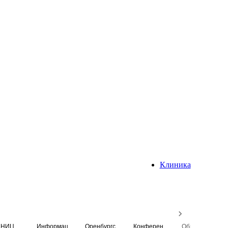
Клиника
НИЦ
Информационная система
Оренбургский медицинский вестник
Конференция
Образовательный центр истории Университета