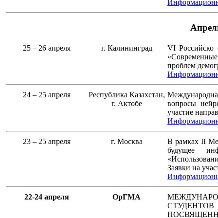
Информационн
Апрел
25 – 26 апреля
г. Калининград
VI Российско 
«Современные
проблем демог
Информационн
24 – 25 апреля
Республика Казахстан,
Международна
г. Актобе
вопросы нейр
участие направ
Информационно
23 – 25 апреля
г. Москва
В рамках II М
будущее инф
«Использован
Заявки на учас
Информационн
22-24 апреля
ОрГМА
МЕЖДУНАР
СТУДЕНТОВ
ПОСВЯЩЕ