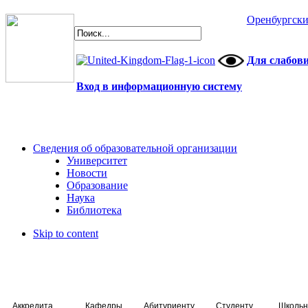
Оренбургски
Для слабов
Вход в информационную систему
Сведения об образовательной организации
Университет
Новости
Образование
Наука
Библиотека
Skip to content
Аккредитация специалистов
Кафедры
Абитуриенту
Студенту
Школьн