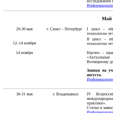
исследований 
Информационн
Май
29-30 мая
г. Санкт – Петербург
I цикл – об
технологии ле
II цикл – о
12–14 ноября
технологии ле
14 ноября
Научно - пра
«Актуальные
Всемирному дн
Заявки на уч
августа.
Информационн
30-31 мая
г. Владикавказ
IV Всеросси
международны
практики».
Статьи и заявк
Информационн