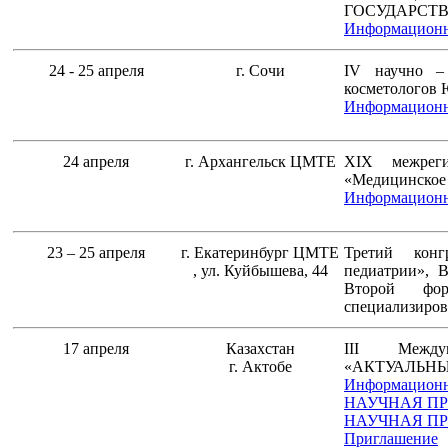
ГОСУДАРСТ
Информационн
24 - 25 апреля
г. Сочи
IV научно – 
косметологов 
Информационн
24 апреля
г. Архангельск ЦМТЕ
XIX межреги
«Медицинское 
Информационн
23 – 25 апреля
г. Екатеринбург ЦМТЕ
Третий конг
, ул. Куйбышева, 44
педиатрии», В
Второй фор
специализиров
17 апреля
Казахстан
III Междун
г. Актобе
«АКТУАЛЬН
Информационн
НАУЧНАЯ П
НАУЧНАЯ ПР
Приглашение