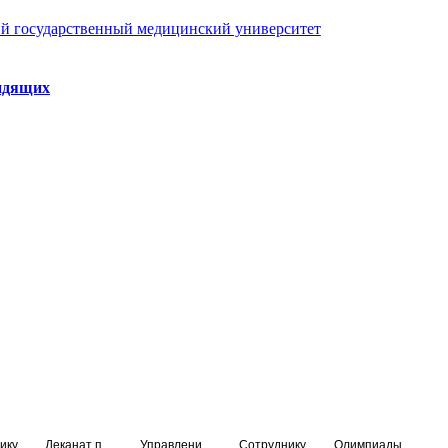
й государственный медицинский университет
идящих
ику
Деканат подготовки кадров высшей квалификации
Управление по НМО и региональному развитию здравоохранения
Сотруднику
Олимпиады