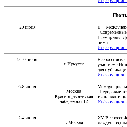
Информационн
Июн
20 июня
II Междунаро
«Современные 
Всемирным Дн
ними
Информационн
9-10 июня
Всероссийская
г. Иркутск
участием «Инн
для публикации
Информационн
6-8 июня
Международная
Москва
"Передовые те
Краснопресненская
трансплантаци
набережная 12
Информационн
2-4 июня
XV Всероссийс
г. Москва
международным