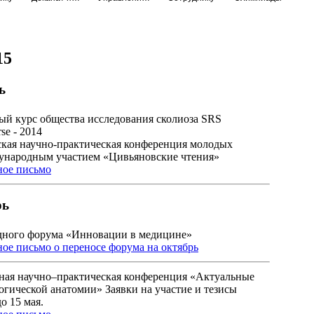
15
ь
ый курс общества исследования сколиоза SRS
se - 2014
ская научно-практическая конференция молодых
ународным участием «Цивьяновские чтения»
ое письмо
рь
дного форума «Инновации в медицине»
е письмо о переносе форума на октябрь
ая научно–практическая конференция «Актуальные
огической анатомии» Заявки на участие и тезисы
о 15 мая.