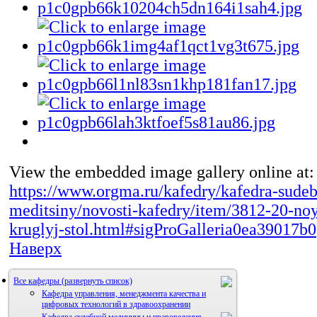
View the embedded image gallery online at:
https://www.orgma.ru/kafedry/kafedra-sudeb
meditsiny/novosti-kafedry/item/3812-20-no
kruglyj-stol.html#sigProGalleria0ea39017b0
Наверх
Все кафедры
Кафедра управления, менеджмента качества и
цифровых технологий в здравоохранении