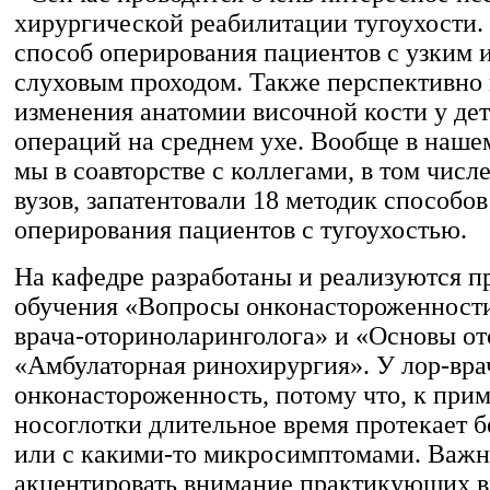
хирургической реабилитации тугоухости.
способ оперирования пациентов с узким 
слуховым проходом. Также перспективно
изменения анатомии височной кости у де
операций на среднем ухе. Вообще в наше
мы в соавторстве с коллегами, в том числе
вузов, запатентовали 18 методик способо
оперирования пациентов с тугоухостью.
На кафедре разработаны и реализуются 
обучения «Вопросы онконастороженности
врача-оториноларинголога» и «Основы от
«Амбулаторная ринохирургия». У лор-вра
онконастороженность, потому что, к прим
носоглотки длительное время протекает 
или с какими-то микросимптомами. Важ
акцентировать внимание практикующих в