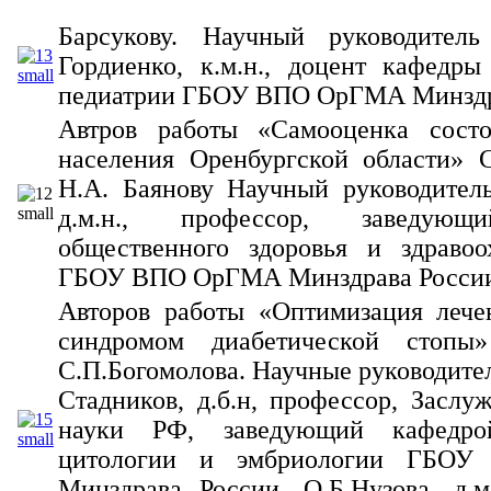
Барсукову. Научный руководител
Гордиенко, к.м.н., доцент кафедры
педиатрии ГБОУ ВПО ОрГМА Минздр
Автров работы «Самооценка состо
населения Оренбургской области» 
Н.А. Баянову Научный руководител
д.м.н., профессор, заведующ
общественного здоровья и здрав
ГБОУ ВПО ОрГМА Минздрава Росси
Авторов работы «Оптимизация лече
синдромом диабетической стопы»
С.П.Богомолова. Научные руководител
Стадников, д.б.н, профессор, Заслу
науки РФ, заведующий кафедрой
цитологии и эмбриологии ГБО
Минздрава России, О.Б.Нузова, д.м