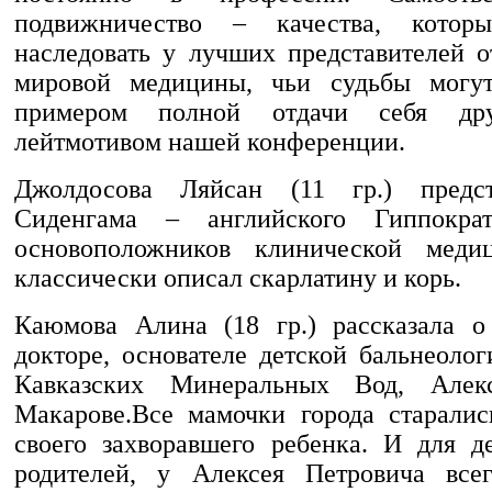
подвижничество – качества, котор
наследовать у лучших представителей о
мировой медицины, чьи судьбы могу
примером полной отдачи себя дру
лейтмотивом нашей конференции.
Джолдосова Ляйсан (11 гр.) предс
Сиденгама – английского Гиппокра
основоположников клинической меди
классически описал скарлатину и корь.
Каюмова Алина (18 гр.) рассказала о
докторе, основателе детской бальнеоло
Кавказских Минеральных Вод, Алек
Макарове.Все мамочки города старалис
своего захворавшего ребенка. И для д
родителей, у Алексея Петровича всег