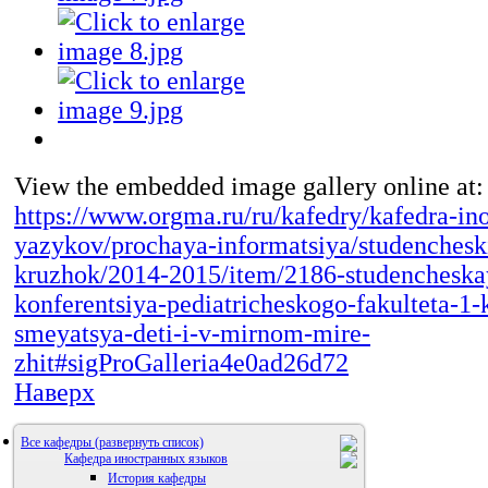
View the embedded image gallery online at:
https://www.orgma.ru/ru/kafedry/kafedra-in
yazykov/prochaya-informatsiya/studenchesk
kruzhok/2014-2015/item/2186-studencheska
konferentsiya-pediatricheskogo-fakulteta-1-
smeyatsya-deti-i-v-mirnom-mire-
zhit#sigProGalleria4e0ad26d72
Наверх
Все кафедры
Кафедра иностранных языков
История кафедры