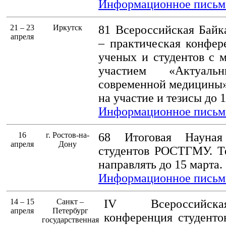
Информационное письм
21 – 23
Иркутск
81 Всероссийская Байк
апреля
– практическая конфе
ученых и студентов с
участием «Актуаль
современной медицины»
на участие и тезисы до 1
Информационное письм
16
г. Ростов-на-
68 Итоговая Науная
апреля
Дону
студентов РОСТГМУ. Т
направлять до 15 марта.
Информационное письм
14 – 15
Санкт –
IV Всероссийск
апреля
Петербург
конференция студенто
государственная