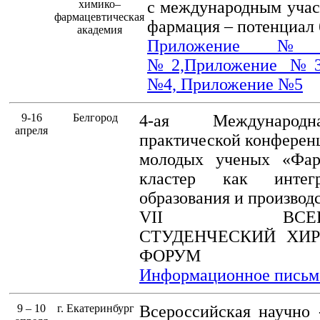
химико–
с международным учас
фармацевтическая
фармация – потенциал
академия
Приложение №
№2,
Приложение №
№4,
Приложение №5
9-16
Белгород
4-ая Международн
апреля
практической конференц
молодых ученых «Фар
кластер как интег
образования и производ
VII ВСЕРОС
СТУДЕНЧЕСКИЙ ХИР
ФОРУМ
Информационное письм
9 – 10
г. Екатеринбург
Всероссийская научно 