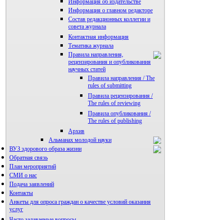
Информация об издательстве
Информация о главном редакторе
Состав редакционных коллегии и
совета журнала
Контактная информация
Тематика журнала
Правила направления,
рецензирования и опубликования
научных статей
Правила направления / The
rules of submitting
Правила рецензирования /
The rules of reviewing
Правила опубликования /
The rules of publishing
Архив
Альманах молодой науки
ВУЗ здорового образа жизни
Редакция журнала
Обратная связь
План мероприятий
СМИ о нас
Подача заявлений
Контакты
Анкеты для опроса граждан о качестве условий оказания
услуг
Часто задаваемые вопросы