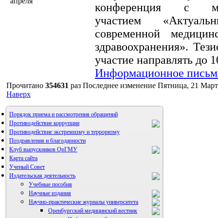
апреля
конференция с ме
участием «Актуаль
современной медицин
здравоохранения». Тези
участие направлять до 1
Информационное письм
Прочитано
354631
раз
Последнее изменение Пятница, 21 Март
Наверх
Порядок приема и рассмотрения обращений
Противодействие коррупции
Противодействие экстремизму и терроризму
Поздравления и благодарности
Клуб выпускников ОрГМУ
Карта сайта
Ученый Совет
Издательская деятельность
Учебные пособия
Научные издания
Научно-практические журналы университета
Оренбургский медицинский вестник