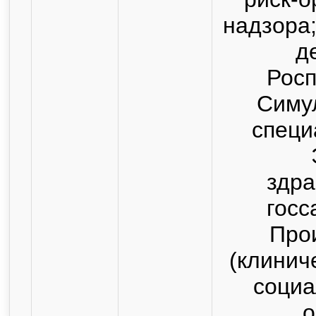
надзора
д
Росп
Симу
специ
здра
госс
Про
(клинич
социа
о