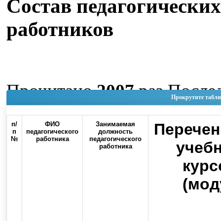
Состав педагогических
работников
Прочитано
2007
раз
После
Прокрутите табли
изменение Четверг, 04 Июн
п/
ФИО
Занимаемая
Перечен
11:37
п
педагогического
должность
№
работника
педагогического
учеб
работника
Наверх
курс
(мод
Россия, 460000, г. Оренбург, ул.
Контакты
Советская, 6