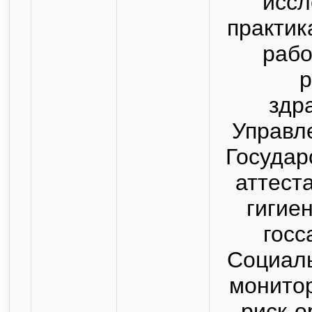
иссл
практик
рабо
р
здр
Управл
Государ
аттест
гигие
госс
Социаль
монитор
риск-о