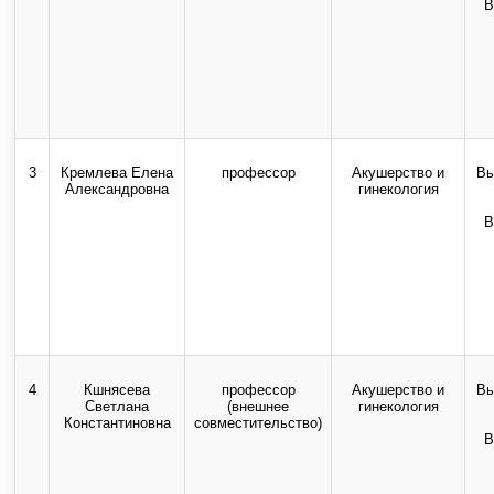
В
государственного бюджетног
высшего образования "Ор
медицинский университет" 
Российско
3
Кремлева Елена
профессор
Акушерство и
Вы
Александровна
гинекология
Все прав
В
Использование текстовых, а
возможно только с письмен
с
4
Кшнясева
профессор
Акушерство и
Вы
Светлана
(внешнее
гинекология
Константиновна
совместительство)
В