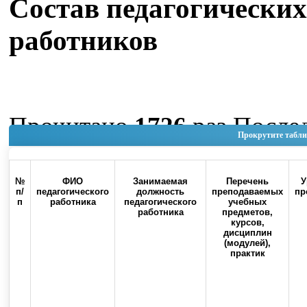
Состав педагогических
работников
Прочитано
1726
раз
После
Прокрутите табли
изменение Четверг, 04 Июн
11:15
№
ФИО
Занимаемая
Перечень
У
п/
педагогического
должность
преподаваемых
пр
п
работника
педагогического
учебных
Наверх
работника
предметов,
курсов,
дисциплин
(модулей),
практик
Россия, 460000, г. Оренбург, ул.
Контакты
Советская, 6