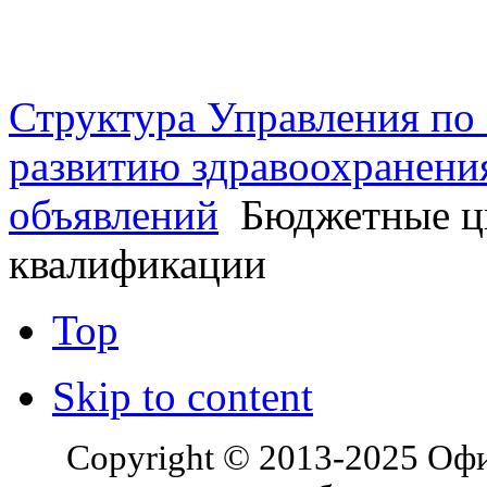
г. Оренбург, Шарлыкское
Схема проезда
Телефон: 8 (3532) 50–06–11
Факс: 
шоссе 5, 2 этаж, каб. 230
Структура Управления п
развитию здравоохранени
объявлений
Бюджетные ц
квалификации
Top
Skip to content
Copyright © 2013-2025 Оф