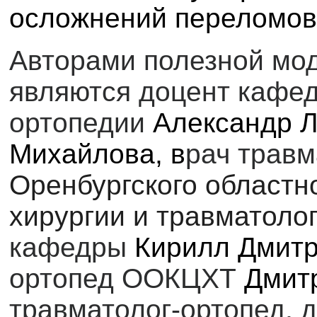
осложнений переломов
Авторами полезной мо
являются
доцент кафед
ортопедии
Александр Л
Михайлова, в
рач травм
Оренбургского областн
хирургии и травматолог
кафедры
Кирилл Дмитр
ортопед ООКЦХТ
Дмит
травматолог-ортопед, 