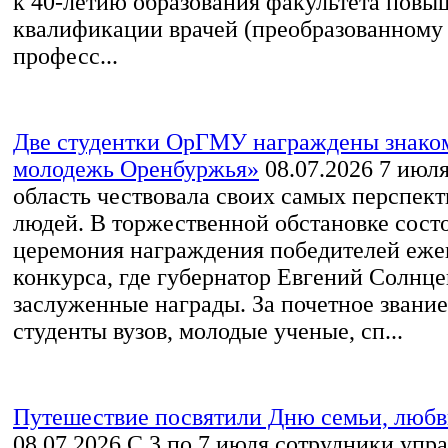
к 40-летию образования факультета повы
квалификации врачей (преобразованному 
професс...
Две студентки ОрГМУ награждены знако
молодежь Оренбуржья»
08.07.2026
7 июля
область чествовала своих самых перспек
людей. В торжественной обстановке сост
церемония награждения победителей еже
конкурса, где губернатор Евгений Солнце
заслуженные награды. За почетное звани
студенты вузов, молодые ученые, сп...
Путешествие посвятили Дню семьи, любв
08.07.2026
С 3 по 7 июля сотрудники упр