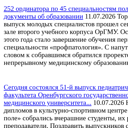
252 ординатора по 45 специальностям по
документы об образовании
11.07.2026
Тор
выпуск молодых специалистов прошел сег
зале второго учебного корпуса ОрГМУ. О
этого года стало завершение обучения пе
специальности «профпатология». С напу
словом к собравшимся обратился прорект
непрерывному медицинскому образованию
Сегодня состоялся 51-й выпуск педиатри
факультета Оренбургского государственн
медицинского университета...
10.07.2026
Н
дипломов в культурно-спортивном центр
поле» собрались вчерашние студенты, их 
преподаватели. Поздравить выпускников 