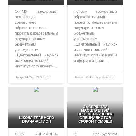
ОрГМУ продолжает
Первый совместный
реализацию
образовательный
совместного
проект с федеральным
образовательного
государственным
проекта с федеральным
бюджетным
государственным
учреждением
бюджетным
«Центральный научно-
учреждением
исследовательский
«Центральный научно-
институт организации и
исследовательский
информатизации…
институт организации…
Среда, 04 Март 2026 17:18
Пятница, 03 Октябрь 2025 21:27
491
1063
ЗАВЕРШИЛИ
МАСШТАБНЫЙ
ПРОЕКТ ОБУЧЕНИЯ
ШКОЛА ГЛАВНОГО
СПЕЦИАЛИСТОВ
ВРАЧА-РЕГИОН
СКОРОЙ ПОМОЩИ
ФГБУ «ЦНИИОИЗ»
В Оренбургском