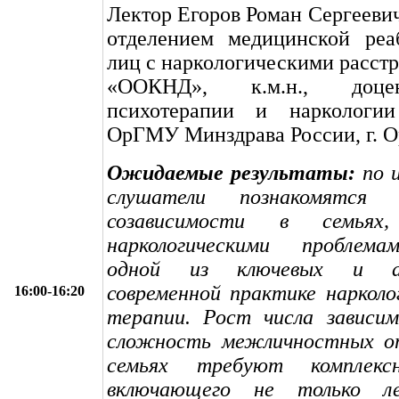
Лектор Егоров Роман Сергееви
отделением медицинской реа
лиц с наркологическими расст
«ООКНД», к.м.н., доц
психотерапии и нарколо
ОрГМУ Минздрава России, г. О
Ожидаемые результаты:
по и
слушатели познакомятся
созависимости в семьях
наркологическими проблема
одной из ключевых и а
современной практике нарколо
16:00-16:20
терапии. Рост числа завис
сложность межличностных о
семьях требуют комплексн
включающего не только ле