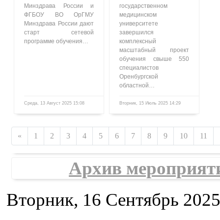
Минздрава России и
государственном
ФГБОУ ВО ОрГМУ
медицинском
Минздрава России дают
университете
старт сетевой
завершился
программе обучения…
комплексный
масштабный проект
обучения свыше 550
специалистов
Оренбургской
областной…
Среда, 13 Август 2025 15:08
Вторник, 15 Июль 2025 14:29
1615
861
«
1
2
3
4
5
6
7
8
9
10
11
Архив мероприят
Вторник, 16 Сентябрь 2025