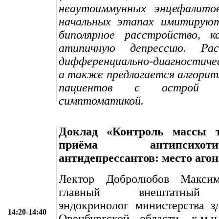
неаутоиммунных энцефалито
начальных этапах имитирую
биполярное расстройство, 
атипичную депрессию. Рас
дифференциально-диагностиче
а также предлагается алгорит
пациентов с острой пс
симптоматикой.
Доклад «Контроль массы 
приёма антипсих
антидепрессантов: место аго
Лектор Добролюбов Макс
главный внештатный 
эндокринолог министерства з
14:20-14:40
Оренбургской области, к.м.н