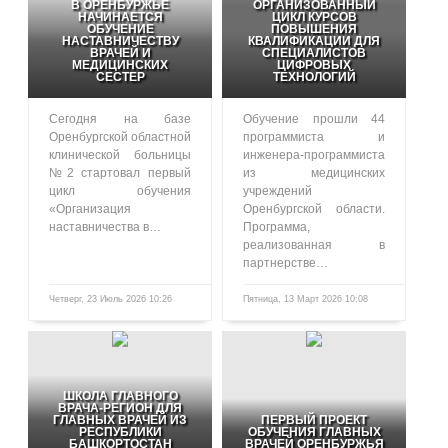
В ОРЕНБУРЖЬЕ
ОРГАНИЗОВАННЫЙ
НАЧИНАЕТСЯ
ЦИКЛ КУРСОВ
ОБУЧЕНИЕ
ПОВЫШЕНИЯ
НАСТАВНИЧЕСТВУ
КВАЛИФИКАЦИИ ДЛЯ
ВРАЧЕЙ И
СПЕЦИАЛИСТОВ
МЕДИЦИНСКИХ
ЦИФРОВЫХ
СЕСТЕР
ТЕХНОЛОГИЙ
Сегодня на базе
Обучение прошли 44
Оренбургской областной
программиста и
клинической больницы
инженера-программиста
№2 стартовал первый
из медицинских
цикл обучения
учреждений
«Организация
Оренбургской области.
наставничества в…
Программа,
реализованная в
партнерстве…
Четверг, 23 Июль 2026 10:26
Пятница, 13 Март 2026 10:08
109
466
ШКОЛА ГЛАВНОГО
ВРАЧА-РЕГИОН ДЛЯ
ГЛАВНЫХ ВРАЧЕЙ ИЗ
ПЕРВЫЙ ПРОЕКТ
РЕСПУБЛИКИ
ОБУЧЕНИЯ ГЛАВНЫХ
БАШКОРТОСТАН
ВРАЧЕЙ ОРЕНБУРЖЬЯ