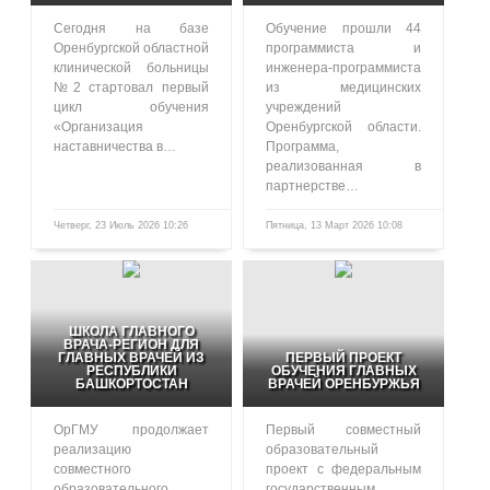
Сегодня на базе
Обучение прошли 44
Оренбургской областной
программиста и
клинической больницы
инженера-программиста
№2 стартовал первый
из медицинских
цикл обучения
учреждений
«Организация
Оренбургской области.
наставничества в…
Программа,
реализованная в
партнерстве…
Четверг, 23 Июль 2026 10:26
Пятница, 13 Март 2026 10:08
109
466
ШКОЛА ГЛАВНОГО
ВРАЧА-РЕГИОН ДЛЯ
ГЛАВНЫХ ВРАЧЕЙ ИЗ
ПЕРВЫЙ ПРОЕКТ
РЕСПУБЛИКИ
ОБУЧЕНИЯ ГЛАВНЫХ
БАШКОРТОСТАН
ВРАЧЕЙ ОРЕНБУРЖЬЯ
ОрГМУ продолжает
Первый совместный
реализацию
образовательный
совместного
проект с федеральным
образовательного
государственным