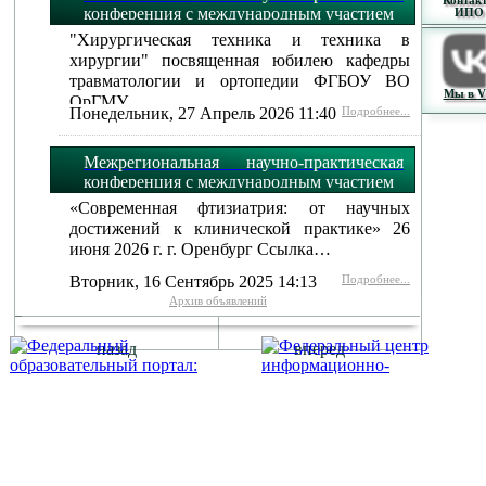
Контак
конференция с международным участием
ИПО
"Хирургическая техника и техника в
хирургии" посвященная юбилею кафедры
травматологии и ортопедии ФГБОУ ВО
Мы в 
ОрГМУ…
Понедельник, 27 Апрель 2026 11:40
Подробнее...
Межрегиональная научно-практическая
конференция с международным участием
«Современная фтизиатрия: от научных
достижений к клинической практике» 26
июня 2026 г. г. Оренбург Ссылка…
Вторник, 16 Сентябрь 2025 14:13
Подробнее...
Архив объявлений
назад
вперед
г. Оренбург, Шарлыкское
Схема проезда
Телефон: 8 (3532) 50–06–11
Факс: 
шоссе 5, 2 этаж, каб. 230