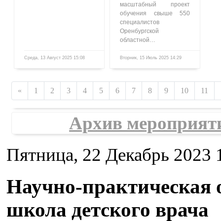
масштабный проект
обучения свыше 550
специалистов
Оренбургской
областной…
Среда, 13 Август 2025 15:08
Вторник, 15 Июль 2025 14:29
1613
861
«
1
2
3
4
5
6
7
8
9
10
11
Архив мероприят
Пятница, 22 Декабрь 2023 
Научно-практическая 
школа детского врача