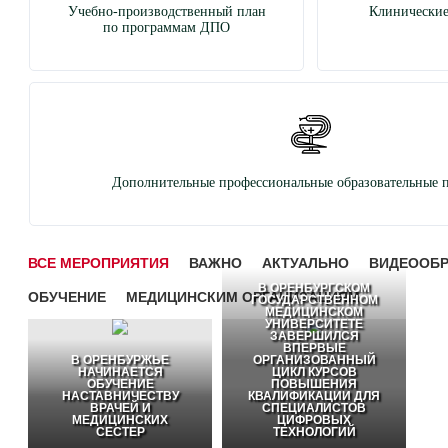
Учебно-производственный план
Клинические
по программам ДПО
Дополнительные профессиональные образовательные 
ВСЕ МЕРОПРИЯТИЯ
ВАЖНО
АКТУАЛЬНО
ВИДЕООБ
В ОРЕНБУРГСКОМ
ОБУЧЕНИЕ
МЕДИЦИНСКИМ ОРГАНИЗАЦИЯМ
ГОСУДАРСТВЕННОМ
МЕДИЦИНСКОМ
УНИВЕРСИТЕТЕ
ЗАВЕРШИЛСЯ
ВПЕРВЫЕ
В ОРЕНБУРЖЬЕ
ОРГАНИЗОВАННЫЙ
НАЧИНАЕТСЯ
ЦИКЛ КУРСОВ
ОБУЧЕНИЕ
ПОВЫШЕНИЯ
НАСТАВНИЧЕСТВУ
КВАЛИФИКАЦИИ ДЛЯ
ВРАЧЕЙ И
СПЕЦИАЛИСТОВ
МЕДИЦИНСКИХ
ЦИФРОВЫХ
СЕСТЕР
ТЕХНОЛОГИЙ