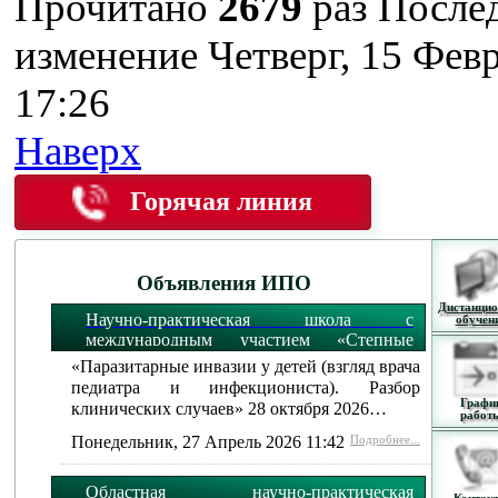
Прочитано
2679
раз
После
изменение Четверг, 15 Фев
17:26
Наверх
Горячая линия
Объявления ИПО
Дистанцио
Научно-практическая школа с
обучен
международным участием «Степные
огни»:
«Паразитарные инвазии у детей (взгляд врача
педиатра и инфекциониста). Разбор
Графи
клинических случаев» 28 октября 2026…
работ
Понедельник, 27 Апрель 2026 11:42
Подробнее...
Областная научно-практическая