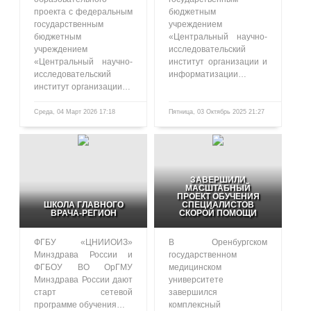
проекта с федеральным
бюджетным
государственным
учреждением
бюджетным
«Центральный научно-
учреждением
исследовательский
«Центральный научно-
институт организации и
исследовательский
информатизации…
институт организации…
Среда, 04 Март 2026 17:18
Пятница, 03 Октябрь 2025 21:27
491
1063
ЗАВЕРШИЛИ
МАСШТАБНЫЙ
ПРОЕКТ ОБУЧЕНИЯ
ШКОЛА ГЛАВНОГО
СПЕЦИАЛИСТОВ
ВРАЧА-РЕГИОН
СКОРОЙ ПОМОЩИ
ФГБУ «ЦНИИОИЗ»
В Оренбургском
Минздрава России и
государственном
ФГБОУ ВО ОрГМУ
медицинском
Минздрава России дают
университете
старт сетевой
завершился
программе обучения…
комплексный