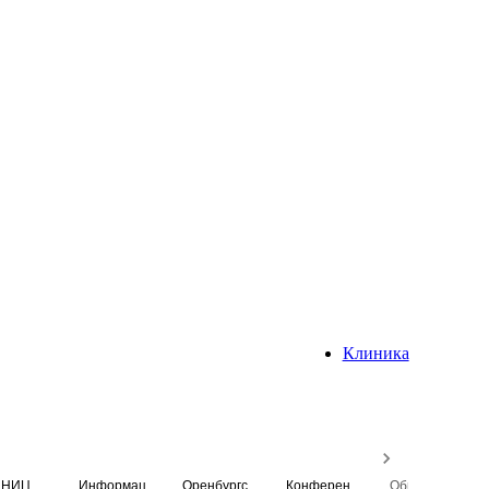
Клиника
НИЦ
Информационная система
Оренбургский медицинский вестник
Конференция
Образовательный центр истории Университета