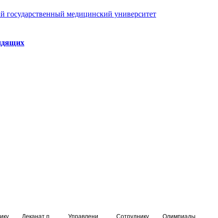
й государственный медицинский университет
идящих
ику
Деканат подготовки кадров высшей квалификации
Управление по НМО и региональному развитию здравоохранения
Сотруднику
Олимпиады