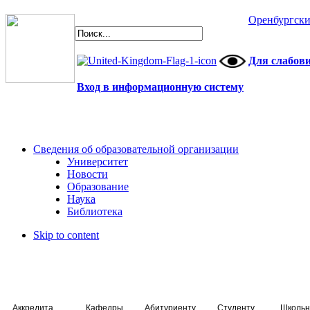
Оренбургски
Для слабов
Вход в информационную систему
Сведения об образовательной организации
Университет
Новости
Образование
Наука
Библиотека
Skip to content
Аккредитация специалистов
Кафедры
Абитуриенту
Студенту
Школьн