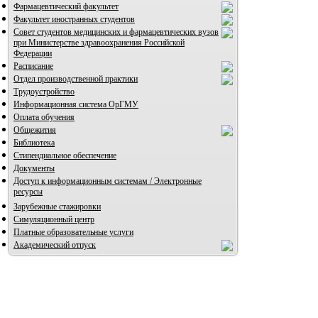
Фармацевтический факультет
Факультет иностранных студентов
Совет студентов медицинских и фармацевтических вузов
при Министерстве здравоохранения Российской
Федерации
Расписание
Отдел производственной практики
Трудоустройство
Информационная система ОрГМУ
Оплата обучения
Общежития
Библиотека
Стипендиальное обеспечение
Документы
Доступ к информационным системам / Электронные
ресурсы
Зарубежные стажировки
Симуляционный центр
Платные образовательные услуги
Академический отпуск