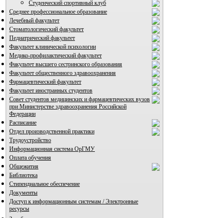
Студенческий спортивный клуб
Среднее профессиональное образование
Лечебный факультет
Стоматологический факультет
Педиатрический факультет
Факультет клинической психологии
Медико-профилактический факультет
Факультет высшего сестринского образования
Факультет общественного здравоохранения
Фармацевтический факультет
Факультет иностранных студентов
Совет студентов медицинских и фармацевтических вузов
при Министерстве здравоохранения Российской
Федерации
Расписание
Отдел производственной практики
Трудоустройство
Информационная система ОрГМУ
Оплата обучения
Общежития
Библиотека
Стипендиальное обеспечение
Документы
Доступ к информационным системам / Электронные
ресурсы