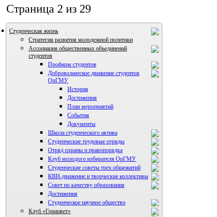
Страница 2 из 29
Студенческая жизнь
Стратегия развития молодежной политики
Ассоциация общественных объединений
студентов
Профком студентов
Добровольческое движение студентов
ОрГМУ
История
Достижения
План мероприятий
События
Документы
Школа студенческого актива
Студенческие трудовые отряды
Отряд охраны и правопорядка
Клуб молодого избирателя ОрГМУ
Студенческие советы трех общежитий
КВН-движение и творческие коллективы
Совет по качеству образования
Достижения
ВИА "Полигон"
Студенческое научное общество
Клуб «Горицвет»