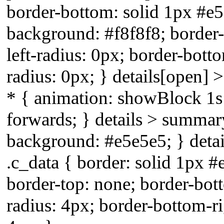
border-bottom: solid 1px #e
background: #f8f8f8; border
left-radius: 0px; border-bott
radius: 0px; } details[open] >
* { animation: showBlock 1s 
forwards; } details > summar
background: #e5e5e5; } detai
.c_data { border: solid 1px #
border-top: none; border-bott
radius: 4px; border-bottom-ri