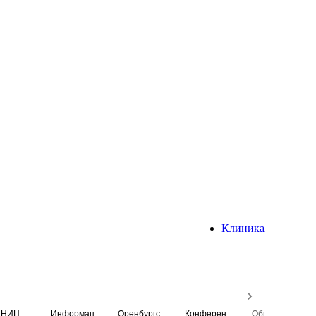
Клиника
НИЦ
Информационная система
Оренбургский медицинский вестник
Конференция
Образовательный центр истории Университета