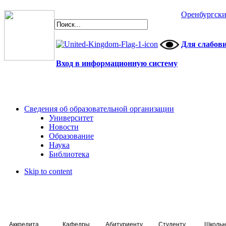
Оренбургски
Для слабов
Вход в информационную систему
Сведения об образовательной организации
Университет
Новости
Образование
Наука
Библиотека
Skip to content
Аккредитация специалистов
Кафедры
Абитуриенту
Студенту
Школьн