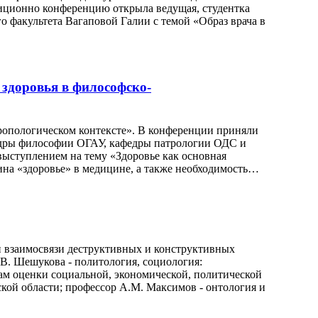
иционно конференцию открыла ведущая, студентка
о факультета Вагаповой Галии с темой «Образ врача в
здоровья в философско-
ропологическом контексте». В конференции приняли
едры философии ОГАУ, кафедры патрологии ОДС и
ыступлением на тему «Здоровье как основная
ина «здоровье» в медицине, а также необходимость…
и взаимосвязи деструктивных и конструктивных
.В. Шешукова - политология, социология:
ам оценки социальной, экономической, политической
кой области; профессор А.М. Максимов - онтология и