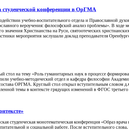
а студенческой конференции в ОрГМА
одействии учебно-воспитательного отдела и Православной духов
вославного вероучения: философский анализ проблемы». В ходе
о значения Христианства на Руси, святоотеческих христиански
астники мероприятия заслушали доклад преподавателя Оренбург
ый стол на тему «Роль гуманитарных наук в процессе формиров
пили учебно-методический отдел и кафедра философии Академи
остава ОРГМА. Круглый стол открыл вступительным словом д.м.
явленной темы в контексте грядущих изменений в ФГОС третьег
онтексте»
ская студенческая монотематическая конференция «Образ врача 
итательной и социальной работе. После вступительного слова,