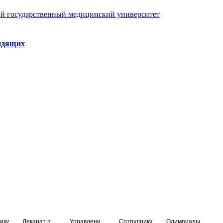
й государственный медицинский университет
идящих
ику
Деканат подготовки кадров высшей квалификации
Управление по НМО и региональному развитию здравоохранения
Сотруднику
Олимпиады