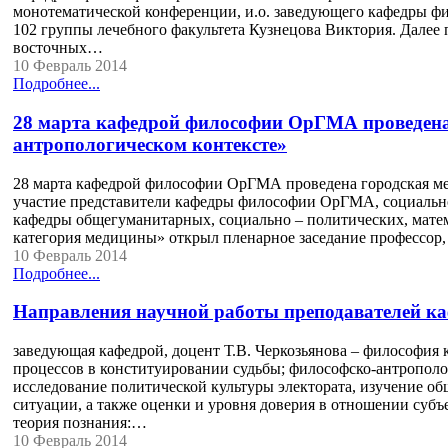
монотематической конференции, и.о. заведующего кафедры ф
102 группы лечебного факультета Кузнецова Виктория. Далее 
восточных…
10 Февраль 2014
Подробнее...
28 марта кафедрой философии ОрГМА проведена 
антропологическом контексте»
28 марта кафедрой философии ОрГМА проведена городская ме
участие представители кафедры философии ОрГМА, социальн
кафедры общегуманитарных, социально – политических, мате
категория медицины» открыл пленарное заседание профессор,
10 Февраль 2014
Подробнее...
Направления научной работы преподавателей к
заведующая кафедрой, доцент Т.В. Черкозьянова – философия
процессов в конституировании судьбы; философско-антрополог
исследование политической культуры электората, изучение о
ситуации, а также оценки и уровня доверия в отношении субъ
теория познания:…
10 Февраль 2014