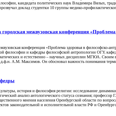
илософии, кандидата политических наук Владимира Вялых, трад
прозвучал доклад студентки 10 группы медико-профилактическог
городская межвузовская конференция «Проблема 
жвузовская конференция «Проблема здоровья в философско-ант
ой философии и кафедры философской антропологии ОГУ, каф
матических и естественно – научных дисциплин МГЮА. Своим в
 д.ф.н. А.М. Максимов. Он обосновал важность понимания терм
афедры
 культуры, история и философия религии: исследование динамик
ический анализ антологического статуса сознания; профессор Г
бщественного мнения населения Оренбургской области по вопрос
ектов законодательной и исполнительной власти РФ и Оренбургс