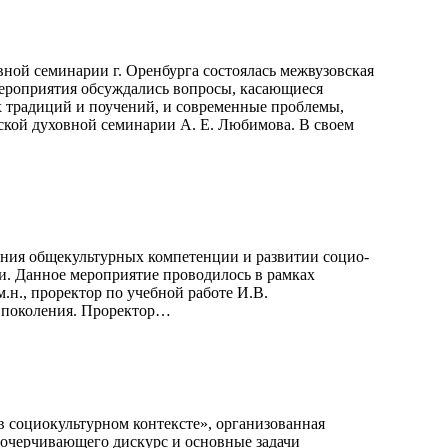
ной семинарии г. Оренбурга состоялась межвузовская
 мероприятия обсуждались вопросы, касающиеся
х традиций и поучений, и современные проблемы,
ской духовной семинарии А. Е. Любимова. В своем
ания общекультурных компетенции и развитии социо-
и. Данное мероприятие проводилось в рамках
н., проректор по учебной работе И.В.
о поколения. Проректор…
в социокультурном контексте», организованная
 очерчивающего дискурс и основные задачи