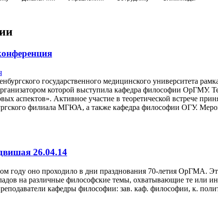
ии
конференция
ренбургского государственного медицинского университета рамка
организатором которой выступила кафедра философии ОрГМУ. Те
вых аспектов». Активное участие в теоретической встрече приня
ургского филиала МГЮА, а также кафедра философии ОГУ. Мероп
вишая 26.04.14
этом году оно проходило в дни празднования 70-летия ОрГМА. Э
дов на различные философские темы, охватывающие те или ины
подаватели кафедры философии: зав. каф. философии, к. полит. н