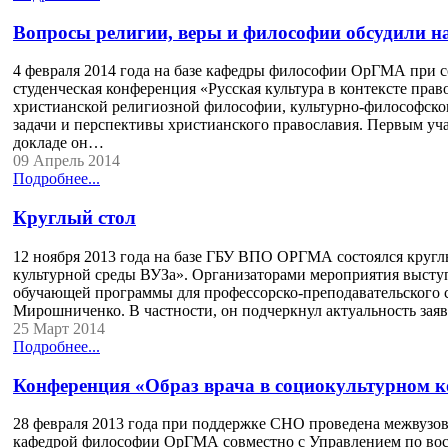
Вопросы религии, веры и философии обсудили н
4 февраля 2014 года на базе кафедры философии ОрГМА при с
студенческая конференция «Русская культура в контексте пра
христианской религиозной философии, культурно-философског
задачи и перспективы христианского православия. Первым уч
докладе он…
09 Апрель 2014
Подробнее...
Круглый стол
12 ноября 2013 года на базе ГБУ ВПО ОРГМА состоялся кругл
культурной среды ВУЗа». Организаторами мероприятия высту
обучающей программы для профессорско-преподавательского с
Мирошниченко. В частности, он подчеркнул актуальность за
25 Март 2014
Подробнее...
Конференция «Образ врача в социокультурном к
28 февраля 2013 года при поддержке СНО проведена межвузов
кафедрой философии ОрГМА совместно с Управлением по восп