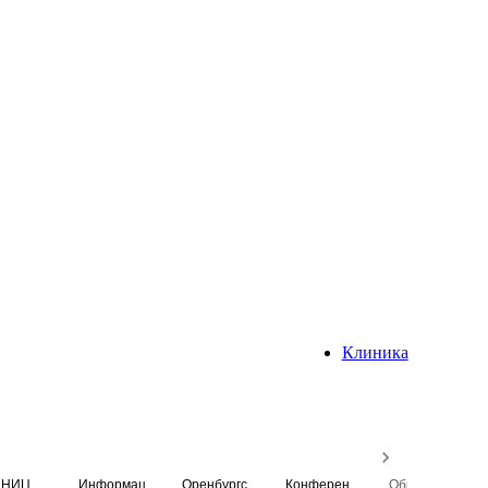
Клиника
НИЦ
Информационная система
Оренбургский медицинский вестник
Конференция
Образовательный центр истории Университета