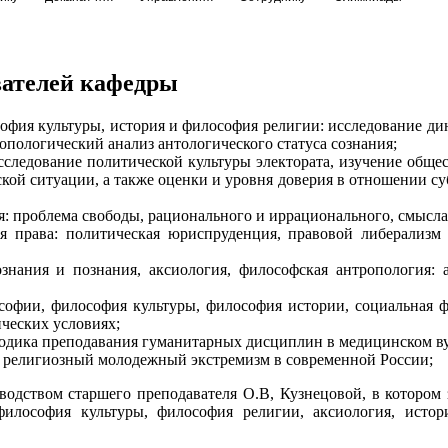
вателей кафедры
софия культуры, история и философия религии: исследование д
опологический анализ антологического статуса сознания;
сследование политической культуры электората, изучение обще
кой ситуации, а также оценки и уровня доверия в отношении с
я: проблема свободы, рационального и иррационального, смысла
ия права: политическая юриспруденция, правовой либерализм 
знания и познания, аксиология, философская антропология:
ософии, философия культуры, философия истории, социальная 
ческих условиях;
тодика преподавания гуманитарных дисциплин в медицинском ву
 и религиозный молодежный экстремизм в современной России;
водством старшего преподавателя О.В, Кузнецовой, в котором 
лософия культуры, философия религии, аксиология, истори