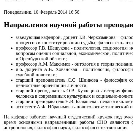
Понедельник, 10 Февраль 2014 16:56
Направления научной работы препода
заведующая кафедрой, доцент Т.В. Черкозьянова – фило
процессов в конституировании судьбы; философско-антр
профессор Г.В. Шешукова - политология, социология: и
вопросам оценки социальной, экономической, политичес
и Оренбургской области;
профессор А.М. Максимов - онтология и теория познани
и.о. доцента А.В. Хованская - политология, философ
судебной политики;
старший преподаватель С.С. Шинкова - философия со
ценностные ориентации личности;
старший преподаватель О.В. Кузнецова - история фил
человека в современных культурных и социально-полити
старший преподаватель Н.В. Балышева - педагогика: ме
ассистент А.Ф. Ибрагимова - политология: этнический
На кафедре работает научный студенческий кружок под руко
время основными направлениями работы СНО являются фи
антропология, философия науки, философия естествознания.