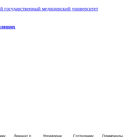
й государственный медицинский университет
идящих
ику
Деканат подготовки кадров высшей квалификации
Управление по НМО и региональному развитию здравоохранения
Сотруднику
Олимпиады