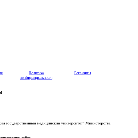
ия
Политика
Реквизиты
конфиденциальности
ы
кий государственный медицинский университет" Министерства
инистрации сайта.