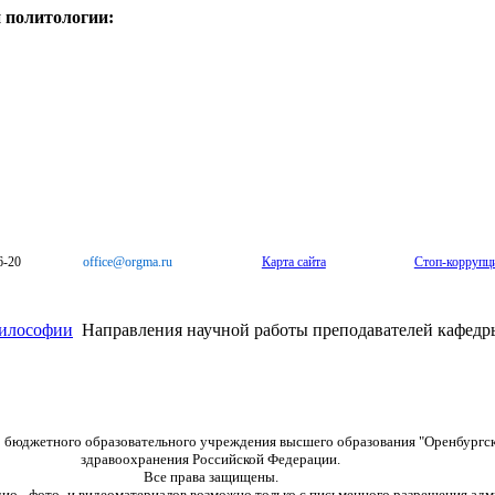
 политологии:
6-20
office@orgma.ru
Карта сайта
Стоп-коррупц
философии
Направления научной работы преподавателей кафедр
о бюджетного образовательного учреждения высшего образования "Оренбургс
здравоохранения Российской Федерации.
Все права защищены.
дио-, фото- и видеоматериалов возможно только с письменного разрешения адм