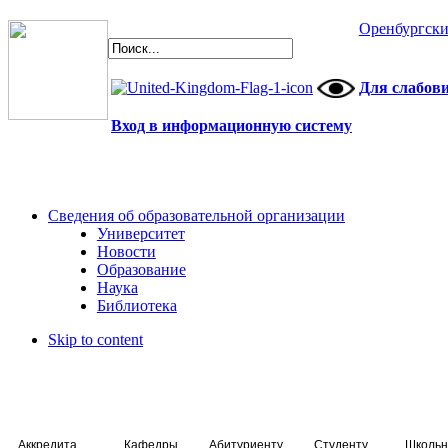
Оренбургски
Для слабов
Вход в информационную систему
Сведения об образовательной организации
Университет
Новости
Образование
Наука
Библиотека
Skip to content
Аккредитация специалистов
Кафедры
Абитуриенту
Студенту
Школьн