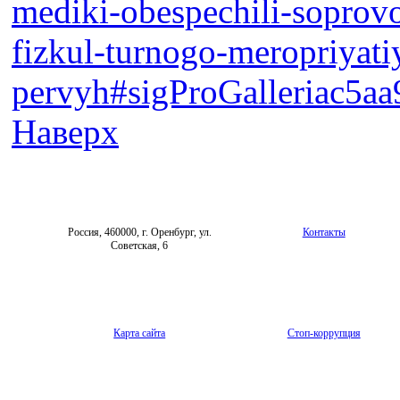
mediki-obespechili-soprov
fizkul-turnogo-meropriyati
pervyh#sigProGalleriac5a
Наверх
Россия, 460000, г. Оренбург, ул.
Контакты
Советская, 6
Карта сайта
Стоп-коррупция