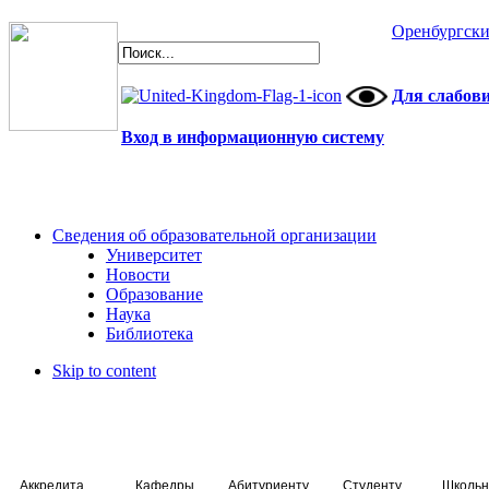
Оренбургски
Для слабов
Вход в информационную систему
Сведения об образовательной организации
Университет
Новости
Образование
Наука
Библиотека
Skip to content
Аккредитация специалистов
Кафедры
Абитуриенту
Студенту
Школьн