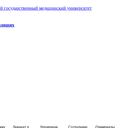
й государственный медицинский университет
идящих
ику
Деканат подготовки кадров высшей квалификации
Управление по НМО и региональному развитию здравоохранения
Сотруднику
Олимпиады