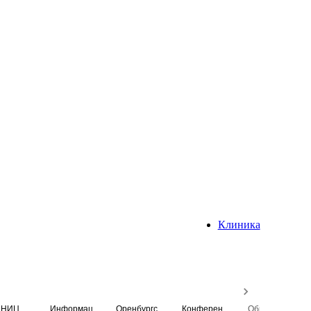
Клиника
НИЦ
Информационная система
Оренбургский медицинский вестник
Конференция
Образовательный центр истории Университета