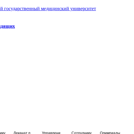
й государственный медицинский университет
идящих
ику
Деканат подготовки кадров высшей квалификации
Управление по НМО и региональному развитию здравоохранения
Сотруднику
Олимпиады