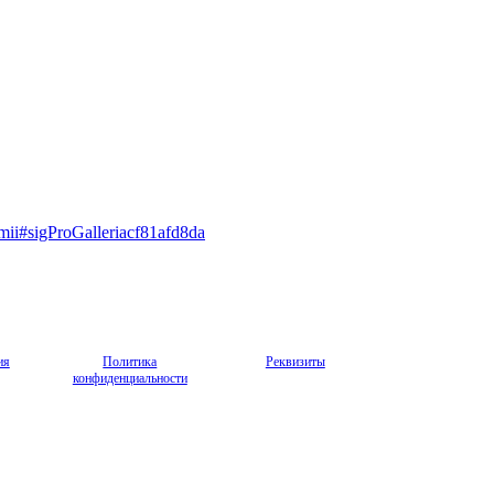
imii#sigProGalleriacf81afd8da
ия
Политика
Реквизиты
конфиденциальности