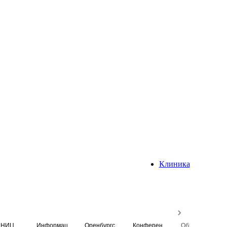
Клиника
НИЦ
Информационная система
Оренбургский медицинский вестник
Конференция
Образовательный центр истории Университета