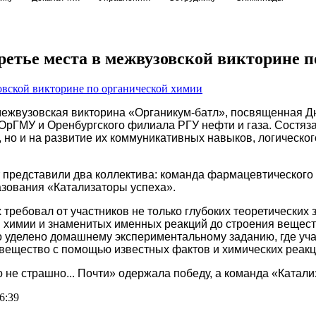
етье места в межвузовской викторине п
межвузовская викторина «Органикум-батл», посвященная Д
 ОрГМУ и Оренбургского филиала РГУ нефти и газа. Состяза
, но и на развитие их коммуникативных навыков, логическ
 представили два коллектива: команда фармацевтического 
азования «Катализаторы успеха».
 требовал от участников не только глубоких теоретических 
й химии и знаменитых именных реакций до строения вещест
 уделено домашнему экспериментальному заданию, где уча
вещество с помощью известных фактов и химических реакц
не страшно... Почти» одержала победу, а команда «Катализ
6:39