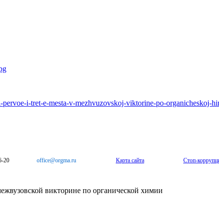
i-pervoe-i-tret-e-mesta-v-mezhvuzovskoj-viktorine-po-organicheskoj-h
6-20
office@orgma.ru
Карта сайта
Стоп-коррупц
межвузовской викторине по органической химии