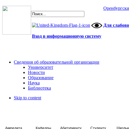
Оренбургски
Для слабов
Вход в информационную систему
Сведения об образовательной организации
Университет
Новости
Образование
Наука
Библиотека
Skip to content
Аккредитация специалистов
Кафедры
Абитуриенту
Студенту
Школьн