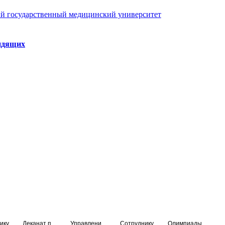
й государственный медицинский университет
идящих
ику
Деканат подготовки кадров высшей квалификации
Управление по НМО и региональному развитию здравоохранения
Сотруднику
Олимпиады