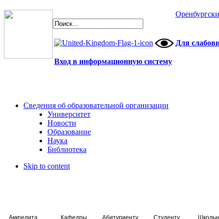
Оренбургски
Для слабов
Вход в информационную систему
Сведения об образовательной организации
Университет
Новости
Образование
Наука
Библиотека
Skip to content
Аккредитация специалистов
Кафедры
Абитуриенту
Студенту
Школьн