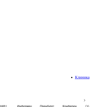
Клиника
НИЦ
Информационная система
Оренбургский медицинский вестник
Конференция
Образовательный центр истории Университета