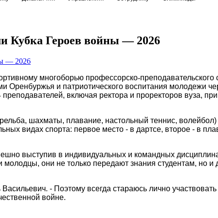
и Кубка Героев войны — 2026
спортивному многоборью профессорско
‑
преподавательского 
ами Оренбуржья и патриотического воспитания молодежи ч
 преподавателей, включая ректора и проректоров вуза, при
трельба, шахматы, плавание, настольный теннис, волейбол)
ных видах спорта: первое место - в дартсе, второе - в пла
успешно выступив в индивидуальных и командных дисциплин
 молодцы, они не только передают знания студентам, но и
ь Васильевич. - Поэтому всегда стараюсь лично участвовать
чественной войне.