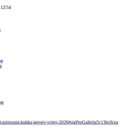
 12:54
ali-prizerami-kubka-geroev-vojny-2026#sigProGalleria5c13bc0cea