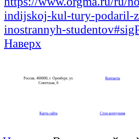
https://www.orgma.ru/ru/no
indijskoj-kul-tury-podaril-z
inostrannyh-studentov#sig
Наверх
Россия, 460000, г. Оренбург, ул.
Контакты
Советская, 6
Карта сайта
Стоп-коррупция