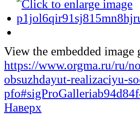
View the embedded image ga
https://www.orgma.ru/ru/n
obsuzhdayut-realizaciyu-soc
pfo#sigProGalleriab94d84f
Наверх