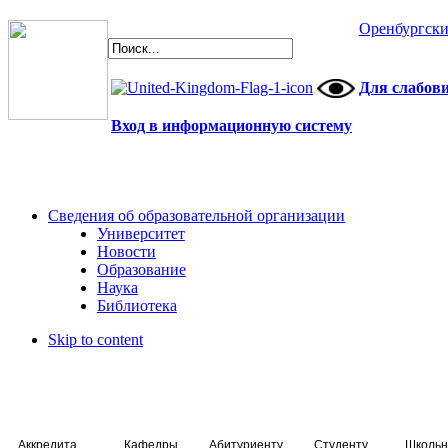
Оренбургски
Для слабов
Вход в информационную систему
Сведения об образовательной организации
Университет
Новости
Образование
Наука
Библиотека
Skip to content
Аккредитация специалистов
Кафедры
Абитуриенту
Студенту
Школьн