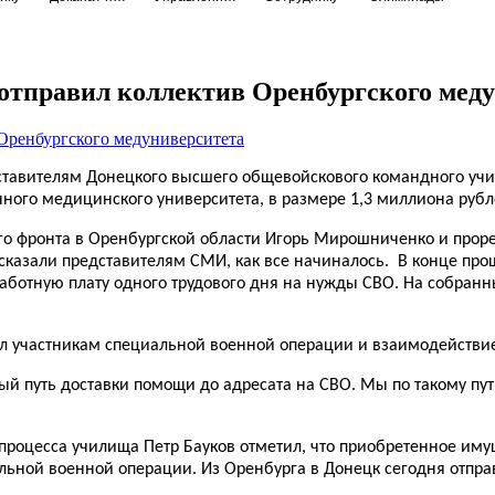
тправил коллектив Оренбургского меду
ставителям Донецкого высшего общевойскового командного уч
нного медицинского университета, в размере 1,3 миллиона рубл
о фронта в Оренбургской области Игорь Мирошниченко и проре
казали представителям СМИ, как все начиналось. В конце прош
аботную плату одного трудового дня на нужды СВО. На собранн
ал участникам специальной военной операции и взаимодействи
ый путь доставки помощи до адресата на СВО. Мы по такому пу
роцесса училища Петр Бауков отметил, что приобретенное имущ
льной военной операции. Из Оренбурга в Донецк сегодня отпра