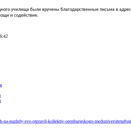
ого училища были вручены благодарственные письма в адрес у
мощи и содействие.
6:42
-na-nuzhdy-svo-otpravil-kollektiv-orenburgskogo-meduniversiteta#si