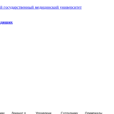
й государственный медицинский университет
идящих
ику
Деканат подготовки кадров высшей квалификации
Управление по НМО и региональному развитию здравоохранения
Сотруднику
Олимпиады