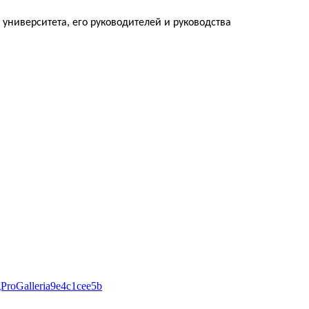
ниверситета, его руководителей и руководства
gProGalleria9e4c1cee5b