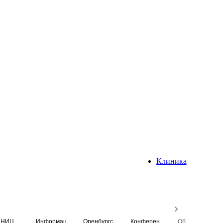
Клиника
НИЦ
Информационная система
Оренбургский медицинский вестник
Конференция
Образовательный центр истории Университета