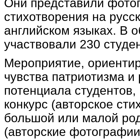
Они
представи
ли
фотог
стихотворения на русс
английском языках. В 
участвовали
230 студен
М
ероприятие, ориенти
чувства патриотизма и 
потенциала студентов
,
конкурс (авторское сти
большой или малой
р
о
(авторские фотографи