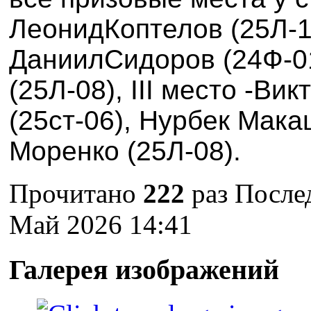
Леонид
Коптелов (
25Л-
Даниил
Сидоров (24Ф-0
(
25Л-08)
, III
место -
Вик
(
25ст-06
),
Нурбек
Мака
Моренко
(
25Л-08).
Прочитано
222
раз
Послед
Май 2026 14:41
Галерея изображений