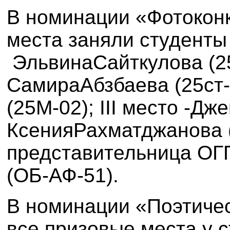
В номинации «Фотоконк
места
заняли студент
Эльвина
Сайткулова (2
Самира
Абзбаева (
25ст-
(25М-02);
III
место -
Дже
Ксения
Рахматджанова 
представительница ОГ
(ОБ-АФ-51).
В номинации «Поэтичес
все
призовые места у 