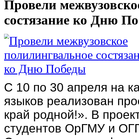
Провели межвузовско
состязание ко Дню П
С 10 по 30
апреля
на к
языков
реализован
про
край родной!»
.
В проек
студентов ОрГМУ и ОГ