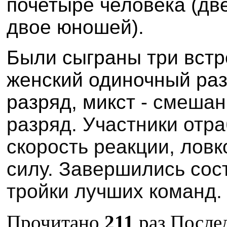
по
четыре
человек
а
(
дв
двое
юнош
ей
).
Были сыграны три
встр
женск
ий одиночный ра
разряд, микст
-
смешан
разряд
.
У
частники отр
скорость реакции, ловк
силу
.
З
авершились сос
тройки лучших команд.
Прочитано
211
раз
Послед