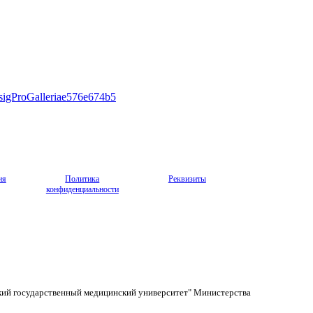
#sigProGalleriae576e674b5
ия
Политика
Реквизиты
конфиденциальности
кий государственный медицинский университет" Министерства