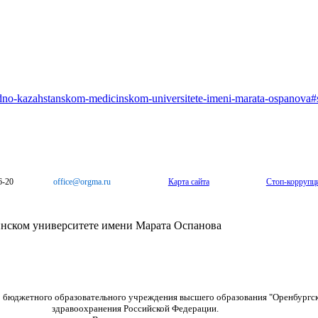
padno-kazahstanskom-medicinskom-universitete-imeni-marata-ospanova
6-20
office@orgma.ru
Карта сайта
Стоп-коррупц
нском университете имени Марата Оспанова
о бюджетного образовательного учреждения высшего образования "Оренбургс
здравоохранения Российской Федерации.