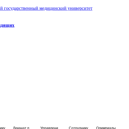
й государственный медицинский университет
идящих
ику
Деканат подготовки кадров высшей квалификации
Управление по НМО и региональному развитию здравоохранения
Сотруднику
Олимпиады