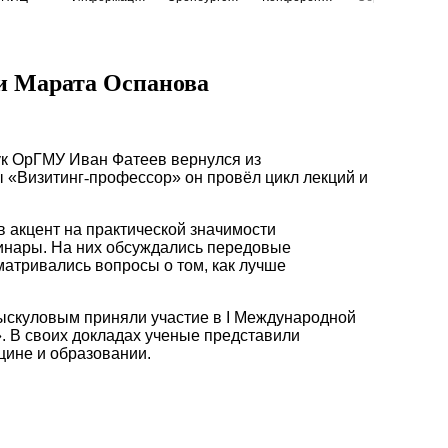
и Марата Оспанова
ук ОрГМУ Иван Фатеев вернулся из
ы «Визитинг
‑
профессор» он провёл цикл лекций и
 акцент на практической значимости
минары. На них обсуждались передовые
атривались вопросы о том, как лучше
ыскуловым приняли участие в I Международной
 В своих докладах ученые представили
цине и образовании.