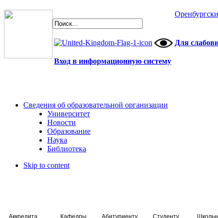
Оренбургски
Для слабов
Вход в информационную систему
Сведения об образовательной организации
Университет
Новости
Образование
Наука
Библиотека
Skip to content
Аккредитация специалистов
Кафедры
Абитуриенту
Студенту
Школьн