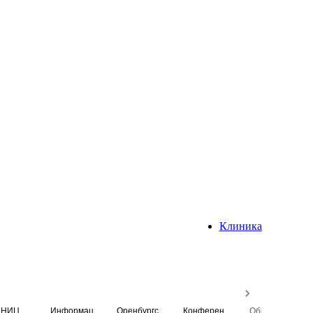
Клиника
НИЦ
Информационная система
Оренбургский медицинский вестник
Конференция
Образовательный центр истории Университета