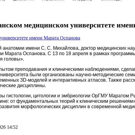
анском медицинском университете имен
 анатомии имени С. С. Михайлова, доктор медицинских на
ни Марата Оспанова. С 13 по 18 апреля в рамках программ
я головы».
пытом преподавания и клиническими наблюдениями, сделав
 университета были организованы научно-методические се
еменных 3D-моделей и интерактивных атласов. Также рассм
ические дисциплины.
ры гистологии, цитологии и эмбриологии ОрГМУ Маратом Р
не: от фундаментальных теорий к клиническим решениям».
 развития морфологических дисциплин в современной меди
026 14:52