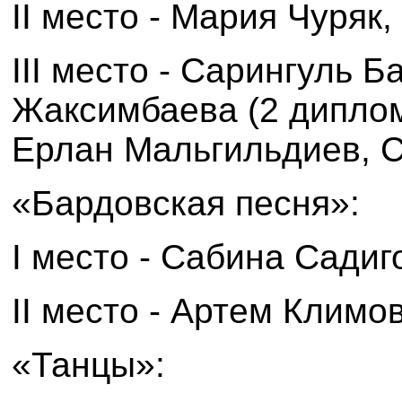
II
место - Мария Чуряк,
III
место - Сарингуль Б
Жаксимбаева (2 дипло
Ерлан Мальгильдиев, 
«Бардовская песня»:
I
место - Сабина Садиг
II
место - Артем Климов
«Танцы»: