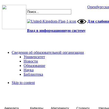
Оренбургски
Для слабов
Вход в информационную систему
Сведения об образовательной организации
Университет
Новости
Образование
Наука
Библиотека
Skip to content
Аккредитация специалистов
Кафедры
Абитуриенту
Студенту
Школьн