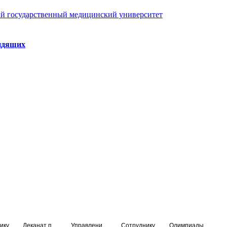
й государственный медицинский университет
идящих
ику
Деканат подготовки кадров высшей квалификации
Управление по НМО и региональному развитию здравоохранения
Сотруднику
Олимпиады