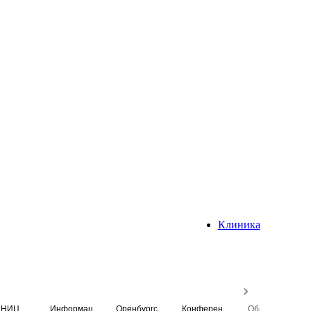
Клиника
НИЦ
Информационная система
Оренбургский медицинский вестник
Конференция
Образовательный центр истории Университета