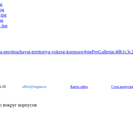
uza-preobrazhayut-territoriyu-vokrug-korpusov#sigProGalleriac48b1c3c
6-20
office@orgma.ru
Карта сайта
Стоп-коррупц
ю вокруг корпусов