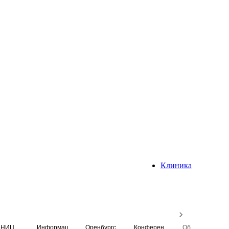
Клиника
НИЦ
Информационная система
Оренбургский медицинский вестник
Конференция
Образовательный центр истории Университета