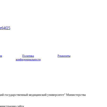
be64f25
ия
Политика
Реквизиты
конфиденциальности
кий государственный медицинский университет" Министерства
инистрации сайта.