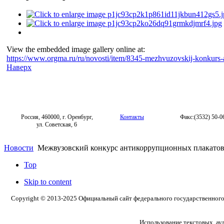
View the embedded image gallery online at:
https://www.orgma.ru/ru/novosti/item/8345-mezhvuzovskij-konkurs
Наверх
Россия, 460000, г. Оренбург,
Контакты
Факс:(3532) 50-0
ул. Советская, 6
Новости
Межвузовский конкурс антикоррупционных плакатов 
Top
Skip to content
Copyright © 2013-2025 Официальный сайт федерального государственног
Использование текстовых, ау