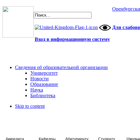
Оренбургски
Для слабов
Вход в информационную систему
Сведения об образовательной организации
Университет
Новости
Образование
Наука
Библиотека
Skip to content
Аккредитация специалистов
Кафедры
Абитуриенту
Студенту
Школьн