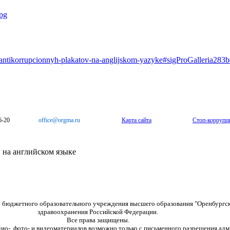
-antikorrupcionnyh-plakatov-na-anglijskom-yazyke#sigProGalleria283
6-20
office@orgma.ru
Карта сайта
Стоп-коррупц
на английском языке
о бюджетного образовательного учреждения высшего образования "Оренбургс
здравоохранения Российской Федерации.
Все права защищены.
дио-, фото- и видеоматериалов возможно только с письменного разрешения адм