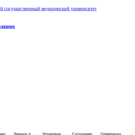
й государственный медицинский университет
идящих
ику
Деканат подготовки кадров высшей квалификации
Управление по НМО и региональному развитию здравоохранения
Сотруднику
Олимпиады