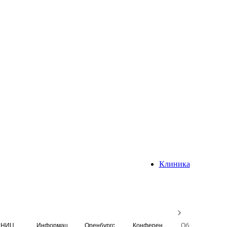
Клиника
НИЦ
Информационная система
Оренбургский медицинский вестник
Конференция
Образовательный центр истории Университета