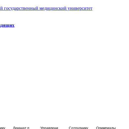
й государственный медицинский университет
идящих
ику
Деканат подготовки кадров высшей квалификации
Управление по НМО и региональному развитию здравоохранения
Сотруднику
Олимпиады