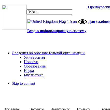
Оренбургски
Для слабов
Вход в информационную систему
Сведения об образовательной организации
Университет
Новости
Образование
Наука
Библиотека
Skip to content
Аккредитация специалистов
Кафедры
Абитуриенту
Студенту
Школьн