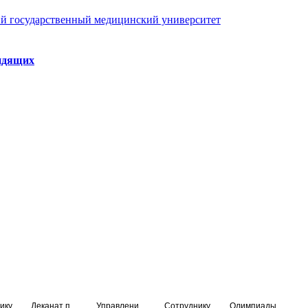
й государственный медицинский университет
идящих
ику
Деканат подготовки кадров высшей квалификации
Управление по НМО и региональному развитию здравоохранения
Сотруднику
Олимпиады