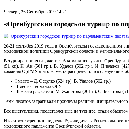
Четверг, 26 Сентябрь 2019 14:21
«Оренбургский городской турнир по п
20-21 сентября 2019 года в Оренбургском государственном у
молодежной политики Оренбургской области и Регионального
В турнире приняли участие 16 команд из вузов г. Оренбурга.
(51 кп), К. Ан (501 гр.), В. Удалов (502 гр.), И. Пчеляков (4
команды ОрГМУ в итоге, места распределились следующим об
I место – Д. Осаулко (524 гр), В. Удалов (502 гр.)
II место – команда ОГУ
III место разделили: М. Жанетова (201 п), С. Богатова (51
Темы дебатов затрагивали проблемы религии, избирательного 
Все выступления, представленные на турнире, стали объектом
Итоги конференции подвели Руководитель Регионального ш
молодежного парламента Оренбургской области.