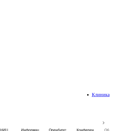
Клиника
НИЦ
Информационная система
Оренбургский медицинский вестник
Конференция
Образовательный центр истории Университета