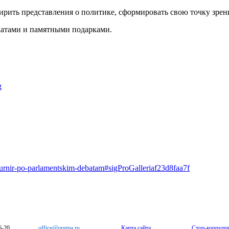
рить представления о политике, сформировать свою точку зрен
атами и памятными подарками.
turnir-po-parlamentskim-debatam#sigProGalleriaf23d8faa7f
6-20
office@orgma.ru
Карта сайта
Стоп-коррупц