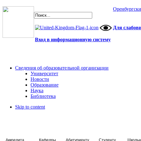
Оренбургски
Для слабов
Вход в информационную систему
Сведения об образовательной организации
Университет
Новости
Образование
Наука
Библиотека
Skip to content
Аккредитация специалистов
Кафедры
Абитуриенту
Студенту
Школьн