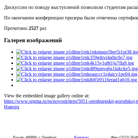
Дискуссии по поводу выступлений позволили студентам расши
По окончании конференции призеры были отмечены сертифик
Прочитано
2527
раз
Галерея изображений
View the embedded image gallery online at:
https://www.orgma.ru/ru/novosti/item/5051-orenburgskij-gorodskoj-
Наверх
Россия, 460000, г. Оренбург,
Контакты
Факс:(3532) 50-0