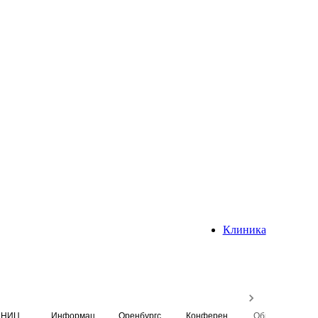
Клиника
НИЦ
Информационная система
Оренбургский медицинский вестник
Конференция
Образовательный центр истории Университета