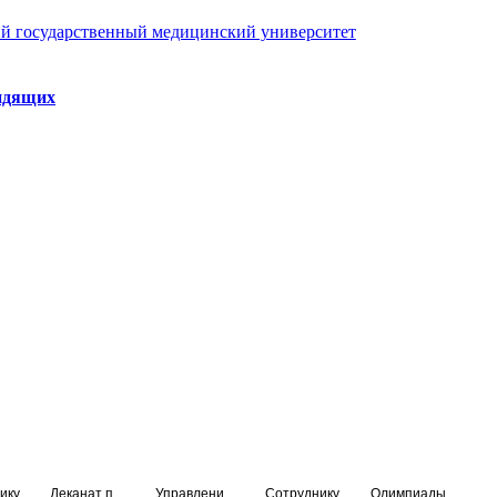
й государственный медицинский университет
идящих
ику
Деканат подготовки кадров высшей квалификации
Управление по НМО и региональному развитию здравоохранения
Сотруднику
Олимпиады