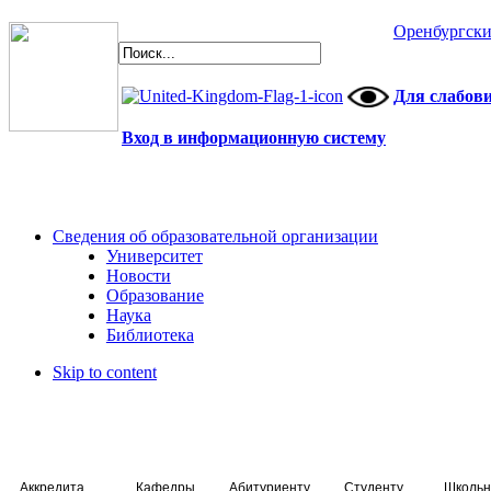
Оренбургски
Для слабов
Вход в информационную систему
Сведения об образовательной организации
Университет
Новости
Образование
Наука
Библиотека
Skip to content
Аккредитация специалистов
Кафедры
Абитуриенту
Студенту
Школьн