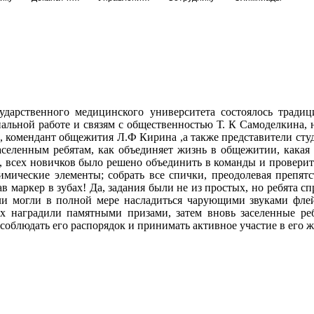
ударственного медицинского университета состоялось тради
альной работе и связям с общественностью Т. К Самоделкина, 
, комендант общежития Л.Ф Кирина ,а также представители ст
аселенным ребятам, как объединяет жизнь в общежитии, какая 
е, всех новичков было решено объединить в команды и проверит
имические элементы; собрать все спички, преодолевая препят
ав маркер в зубах! Да, задания были не из простых, но ребята 
ели могли в полной мере насладиться чарующими звуками фле
 наградили памятными призами, затем вновь заселенные реб
облюдать его распорядок и принимать активное участие в его ж