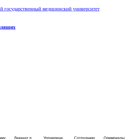
й государственный медицинский университет
идящих
ику
Деканат подготовки кадров высшей квалификации
Управление по НМО и региональному развитию здравоохранения
Сотруднику
Олимпиады