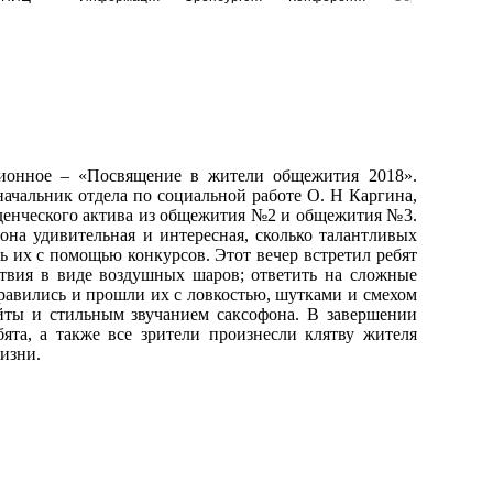
ционное – «Посвящение в жители общежития 2018».
начальник отдела по социальной работе О. Н Каргина,
уденческого актива из общежития №2 и общежития №3.
она удивительная и интересная, сколько талантливых
ь их с помощью конкурсов. Этот вечер встретил ребят
ствия в виде воздушных шаров; ответить на сложные
справились и прошли их с ловкостью, шутками и смехом
йты и стильным звучанием саксофона. В завершении
ята, а также все зрители произнесли клятву жителя
изни.