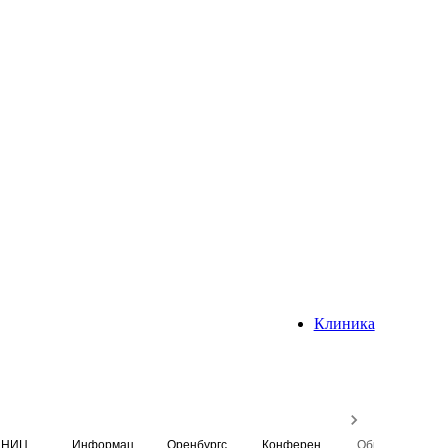
Клиника
НИЦ
Информационная система
Оренбургский медицинский вестник
Конференция
Образовательный центр истории Университета