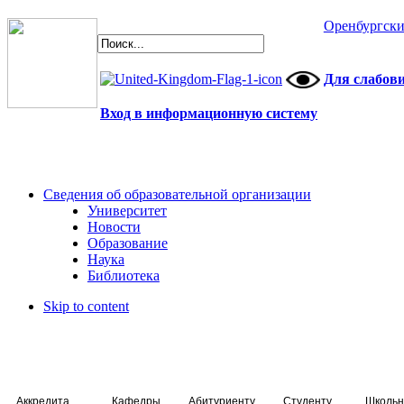
Оренбургски
Для слабов
Вход в информационную систему
Сведения об образовательной организации
Университет
Новости
Образование
Наука
Библиотека
Skip to content
Аккредитация специалистов
Кафедры
Абитуриенту
Студенту
Школьн