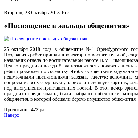
Вторник, 23 Октябрь 2018 16:21
«Посвящение в жильцы общежития»
25 октября 2018 года в общежитие №1 Оренбургского гос
Поздравить ребят пришли проректор по воспитательной, соци
начальник отдела по воспитательной работе Н.М Тимошинова
Целью праздника всегда была возможность показать вновь з
ребят проживает по соседству. Чтобы осуществить задуманно
нешуточными препятствиями: завязать галстук; вспомнить х
вопросы из всех сфер науки; нарисовать лучшую картину, заж
под выступления приглашенных гостей. В этот вечер зрит
праздника среди команд были выбраны победители, которых
общежития, в которой обещали беречь имущество общежития, с
Прочитано
1472
раз
Наверх