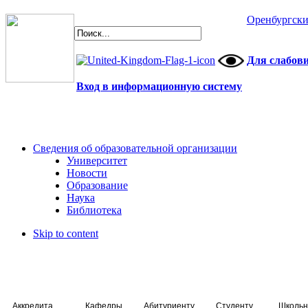
Оренбургски
Для слабов
Вход в информационную систему
Сведения об образовательной организации
Университет
Новости
Образование
Наука
Библиотека
Skip to content
Аккредитация специалистов
Кафедры
Абитуриенту
Студенту
Школьн