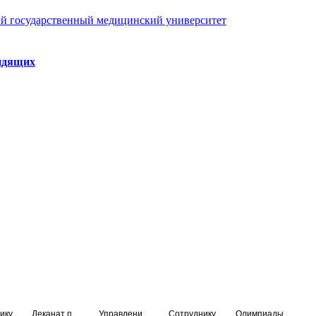
й государственный медицинский университет
идящих
ику
Деканат подготовки кадров высшей квалификации
Управление по НМО и региональному развитию здравоохранения
Сотруднику
Олимпиады