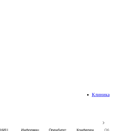
Клиника
НИЦ
Информационная система
Оренбургский медицинский вестник
Конференция
Образовательный центр истории Университета