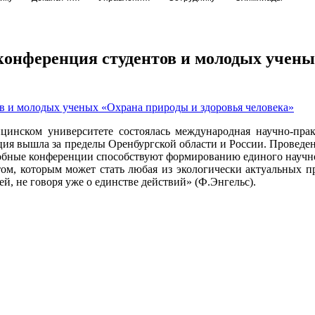
онференция студентов и молодых учены
ицинском университете состоялась международная научно-пра
ция вышла за пределы Оренбургской области и России. Проведе
добные конференции способствуют формированию единого научно
, которым может стать любая из экологически актуальных про
ей, не говоря уже о единстве действий» (Ф.Энгельс).