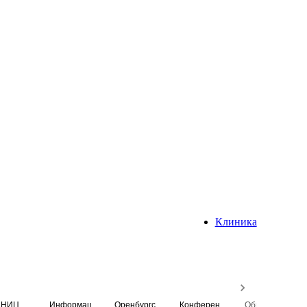
Клиника
НИЦ
Информационная система
Оренбургский медицинский вестник
Конференция
Образовательный центр истории Университета