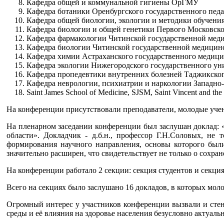
Кафедра общей и коммунальной гигиены ОрГМУ
Кафедра ботаники Оренбургского государственного педа
Кафедра общей биологии, экологии и методики обучения
Кафедра биологии и общей генетики Первого Московско
Кафедра фармакологии Читинской государственной мед
Кафедра биологии Читинской государственной медицин
Кафедра химии Астраханского государственного медици
Кафедра экологии Нижегородского государственного уни
Кафедра пропедевтики внутренних болезней Таджикско
Кафедра неврологии, психиатрии и наркологии Западно
Saint James School of Medicine, SJSM, Saint Vincent and the
На конференции присутствовали преподаватели, молодые уче
На пленарном заседании конференции был заслушан доклад: 
области». Докладчик - д.б.н., профессор Г.Н.Соловых, не
формирования научного направления, основы которого были
значительно расширен, что свидетельствует не только о сохра
На конференции работало 2 секции: секция студентов и секци
Всего на секциях было заслушано 16 докладов, в которых мо
Огромный интерес у участников конференции вызвали и сте
среды и её влияния на здоровье населения безусловно актуал