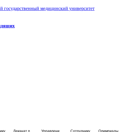
й государственный медицинский университет
идящих
ику
Деканат подготовки кадров высшей квалификации
Управление по НМО и региональному развитию здравоохранения
Сотруднику
Олимпиады