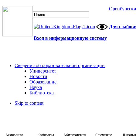
Оренбургски
Для слабов
Вход в информационную систему
Сведения об образовательной организации
Университет
Новости
Образование
Наука
Библиотека
Skip to content
Аккредитация специалистов
Кафедры
Абитуриенту
Студенту
Школьн