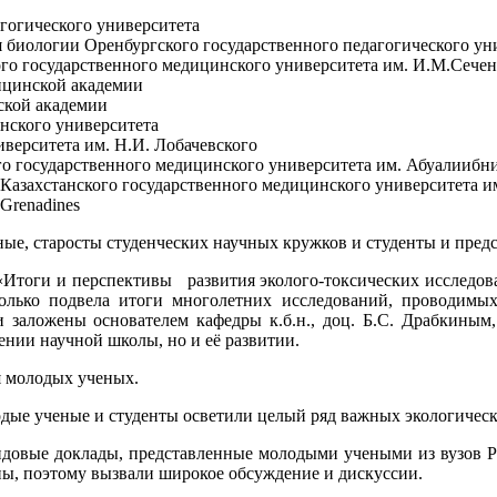
гогического университета
 биологии Оренбургского государственного педагогического ун
го государственного медицинского университета им. И.М.Сече
ицинской академии
ской академии
нского университета
верситета им. Н.И. Лобачевского
го государственного медицинского университета им. Абуалииб
-Казахстанского государственного медицинского университета 
 Grenadines
ные, старосты студенческих научных кружков и студенты и пре
«Итоги и перспективы развития эколого-токсических исследов
 только подвела итоги многолетних исследований, проводимы
 заложены основателем кафедры к.б.н., доц. Б.С. Драбкиным,
нении научной школы, но и её развитии.
я молодых ученых.
лодые ученые и студенты осветили целый ряд важных экологичес
ндовые доклады, представленные молодыми учеными из вузов 
ьны, поэтому вызвали широкое обсуждение и дискуссии.