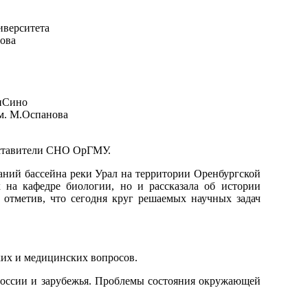
иверситета
нова
ниСино
им. М.Оспанова
дставители СНО ОрГМУ.
аний бассейна реки Урал на территории Оренбургской
х на кафедре биологии, но и рассказала об истории
 отметив, что сегодня круг решаемых научных задач
ких и медицинских вопросов.
России и зарубежья. Проблемы состояния окружающей