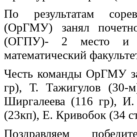
По результатам сор
(ОрГМУ) занял почет
(ОГПУ)- 2 место и 
математический факульте
Честь команды ОрГМУ за
гр), Т. Тажигулов (30-
Ширгалеева (116 гр), И.
(23кп), Е. Кривобок (34 ст
Поздравляем победи