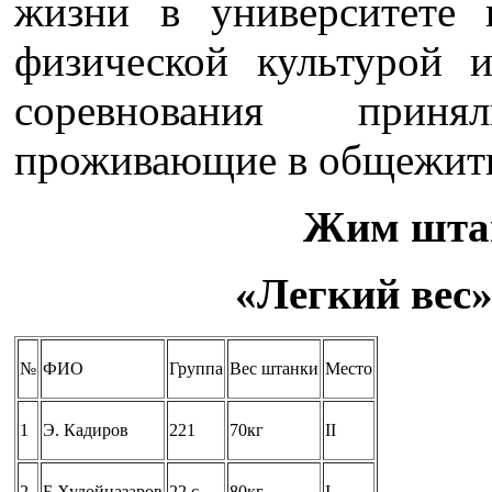
жизни в университете 
физической культурой 
соревнования приня
проживающие в общежит
Жим штан
«Легкий вес»
№
ФИО
Группа
Вес штанки
Место
1
Э. Кадиров
221
70кг
II
2
Б.Худойназаров
22 с
80кг
I