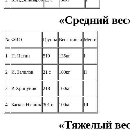
«Средний вес»
№
ФИО
Группа
Вес штанги
Место
1
Н. Нагин
519
135кг
I
2
И. Залилов
21 с
100кг
II
3
Р. Хрипунов
218
100кг
4
Багкел Нэвинк
301 и
100кг
III
«Тяжелый вес»