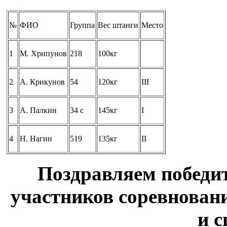
№
ФИО
Группа
Вес штанги
Место
1
М. Хрипунов
218
100кг
2
А. Крикунов
54
120кг
III
3
А. Палкин
34 с
145кг
I
4
Н. Нагин
519
135кг
II
Поздравляем победит
участников соревновани
и с