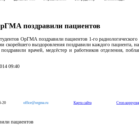
ОрГМА поздравили пациентов
студентов ОрГМА поздравили пациентов 1-го радиологического 
ями скорейшего выздоровления поздравили каждого пациента, 
поздравили врачей, медсёстер и работников отделения, побла
014 09:40
6-20
office@orgma.ru
Карта сайта
Стоп-коррупц
вили пациентов