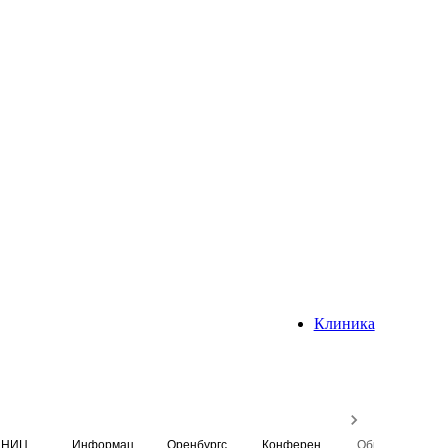
Клиника
НИЦ
Информационная система
Оренбургский медицинский вестник
Конференция
Образовательный центр истории Университета