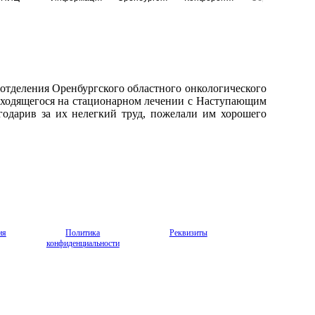
отделения Оренбургского областного онкологического
находящегося на стационарном лечении с Наступающим
годарив за их нелегкий труд, пожелали им хорошего
ия
Политика
Реквизиты
конфиденциальности