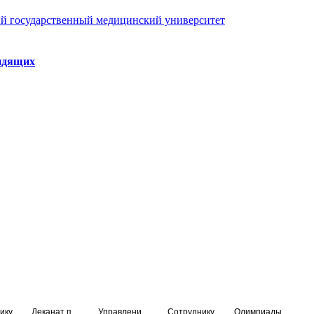
й государственный медицинский университет
идящих
ику
Деканат подготовки кадров высшей квалификации
Управление по НМО и региональному развитию здравоохранения
Сотруднику
Олимпиады