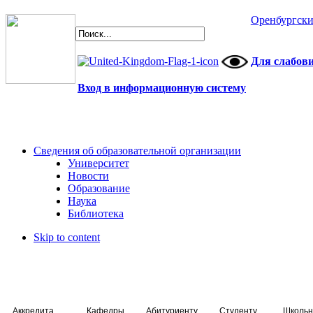
Оренбургски
Для слабов
Вход в информационную систему
Сведения об образовательной организации
Университет
Новости
Образование
Наука
Библиотека
Skip to content
Аккредитация специалистов
Кафедры
Абитуриенту
Студенту
Школьн